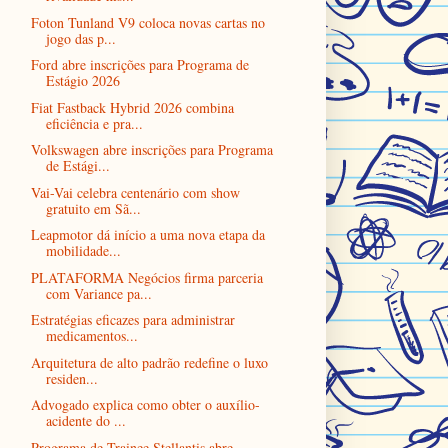
Foton Tunland V9 coloca novas cartas no
jogo das p...
Ford abre inscrições para Programa de
Estágio 2026
Fiat Fastback Hybrid 2026 combina
eficiência e pra...
Volkswagen abre inscrições para Programa
de Estági...
Vai-Vai celebra centenário com show
gratuito em Sã...
Leapmotor dá início a uma nova etapa da
mobilidade...
PLATAFORMA Negócios firma parceria
com Variance pa...
Estratégias eficazes para administrar
medicamentos...
Arquitetura de alto padrão redefine o luxo
residen...
Advogado explica como obter o auxílio-
acidente do ...
Programa de Trainee Stellantis abre