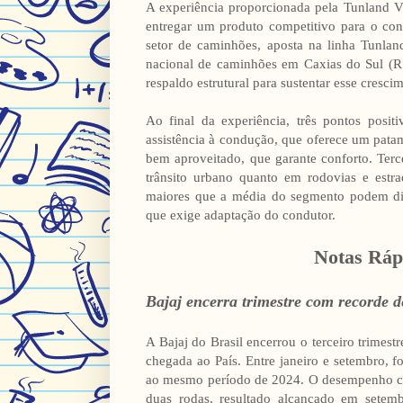
A experiência proporcionada pela Tunland V
entregar um produto competitivo para o con
setor de caminhões, aposta na linha Tunla
nacional de caminhões em Caxias do Sul (R
respaldo estrutural para sustentar esse cresci
Ao final da experiência, três pontos posit
assistência à condução, que oferece um pata
bem aproveitado, que garante conforto. Terc
trânsito urbano quanto em rodovias e estr
maiores que a média do segmento podem dif
que exige adaptação do condutor.
Notas Rápi
Bajaj encerra trimestre com recorde 
A Bajaj do Brasil encerrou o terceiro trime
chegada ao País. Entre janeiro e setembro, 
ao mesmo período de 2024. O desempenho con
duas rodas, resultado alcançado em setem