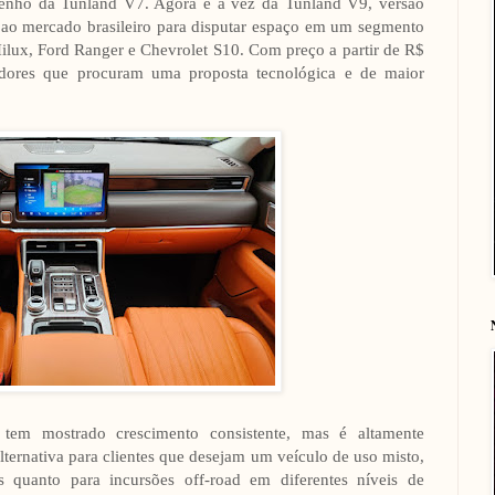
nho da Tunland V7. Agora é a vez da Tunland V9, versão
 ao mercado brasileiro para disputar espaço em um segmento
ux, Ford Ranger e Chevrolet S10. Com preço a partir de R$
dores que procuram uma proposta tecnológica e de maior
tem mostrado crescimento consistente, mas é altamente
ternativa para clientes que desejam um veículo de uso misto,
s quanto para incursões off-road em diferentes níveis de