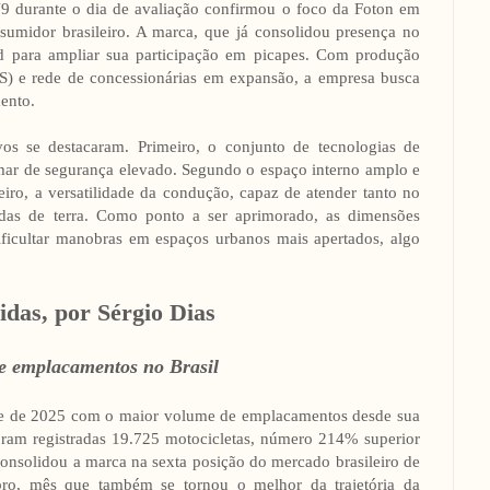
9 durante o dia de avaliação confirmou o foco da Foton em
sumidor brasileiro. A marca, que já consolidou presença no
nd para ampliar sua participação em picapes. Com produção
S) e rede de concessionárias em expansão, a empresa busca
mento.
ivos se destacaram. Primeiro, o conjunto de tecnologias de
mar de segurança elevado. Segundo o espaço interno amplo e
eiro, a versatilidade da condução, capaz de atender tanto no
adas de terra. Como ponto a ser aprimorado, as dimensões
icultar manobras em espaços urbanos mais apertados, algo
das, por Sérgio Dias
de emplacamentos no Brasil
stre de 2025 com o maior volume de emplacamentos desde sua
foram registradas 19.725 motocicletas, número 214% superior
solidou a marca na sexta posição do mercado brasileiro de
bro, mês que também se tornou o melhor da trajetória da