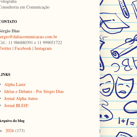
Fotografia
Consultoria em Comunicação
CONTATO
Sérgio Dias
sergio@daliacomunicacao.com.br
Cel.: 11 986880391 e 11 999051722
Twitter
|
Facebook
|
Instagram
LINKS
Alpha Lazer
Idéias e Debates - Por Sérgio Dias
Jornal Alpha Autos
Jornal BLEH!
Arquivo do blog
2026
(173)
►