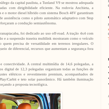
ráfego da capital paulista, a Tunland V9 se mostrou adequada
das com dirigibilidade eficiente. Na rodovia Anchieta, a
es e o motor diesel híbrido com sistema Bosch 48V garantiram
 de assistência como o piloto automático adaptativo com Stop
 reforçaram a condução semiautônoma.
Paranapiacaba, foi dedicado ao uso off-road. A tração 4x4 com
o e a suspensão traseira multilink mostraram como o veículo
 quem precisa de versatilidade em terrenos irregulares. O
oqueio de diferencial, recursos que aumentam a segurança fora
 e conectividade. A central multimídia de 14,6 polegadas, a
tos digital de 12,3 polegadas organizam todas as funções de
ustes elétricos e revestimento premium, acompanhados de
Play/Carbit e teto solar panorâmico. Há também iluminação
rçando a proposta tecnológica.