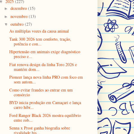
2025
(227)
▼
dezembro
(15)
►
novembro
(13)
►
outubro
(27)
▼
As múltiplas vozes da causa animal
Tank 300 2026 tem conforto, tração,
potência e con...
Hipertensão em animais exige diagnóstico
preciso e...
Fiat renova design da linha Toro 2026 e
mantém dom...
Pioneer lança nova linha PRO com foco em
som autom...
Como evitar fraudes ao entrar em um
consórcio
BYD inicia produção em Camaçari e lança
carro híbr...
Ford Ranger Black 2026 mostra equilíbrio
entre rob...
Senna x Prost ganha biografia sobre
rivalidade his...