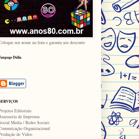
Coloque seu nome na lista e garanta seu desconto
Fanpage Dália
SERVIÇOS
Projetos Editoriais
Assessoria de Imprensa
Social Media / Redes Sociais
Comunicação Organizacional
Produção de Vídeo