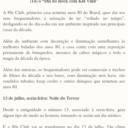
(14) o “Dia do Rock com Kid Vinil”
A 80s Club, primeira casa noturna anos 80 do Brasil, quer dar aos
seus frequentadores a sensação de ter “voltado no tempo”,
desligando-se do dia-a-dia em um ambiente inspirado nas principais
casas da década.
Além do ambiente com decoração e iluminação semelhantes às
melhores baladas dos anos 80, a casa conta com uma exposição
permanente de brinquedos, mosaico de cubos mágicos e toda a
magia da década da época.
Além das músicas, os frequentadores pode ver comerciais e trechos
de filmes da década e nos bares, com iluminação new have, são
vendidos tubaína, keep cooler e outros drinques que remetem aos
anos 80.
13 de julho, sexta-feira: Noite do Terror
Desde a antiguidade o número 13, associado à sexta-feira, gera
algum tipo de medo ao homem, tornando-se assim um dia místico.
E a 80s Club vai se transformar no dia 13 de julho. Um clima