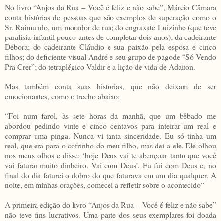
No livro “Anjos da Rua – Você é feliz e não sabe”, Márcio Câmara
conta histórias de pessoas que são exemplos de superação como o
Sr. Raimundo, um morador de rua; do engraxate Luizinho (que teve
paralisia infantil pouco antes de completar dois anos); da cadeirante
Débora; do cadeirante Cláudio e sua paixão pela esposa e cinco
filhos; do deficiente visual André e seu grupo de pagode “Só Vendo
Pra Crer”; do tetraplégico Valdir e a lição de vida de Adaiton.
Mas também conta suas histórias, que não deixam de ser
emocionantes, como o trecho abaixo:
“Foi num farol, às sete horas da manhã, que um bêbado me
abordou pedindo vinte e cinco centavos para inteirar um real e
comprar uma pinga. Nunca vi tanta sinceridade. Eu só tinha um
real, que era para o cofrinho do meu filho, mas dei a ele. Ele olhou
nos meus olhos e disse: ‘hoje Deus vai te abençoar tanto que você
vai faturar muito dinheiro. Vai com Deus’. Eu fui com Deus e, no
final do dia faturei o dobro do que faturava em um dia qualquer. A
noite, em minhas orações, comecei a refletir sobre o acontecido”
A primeira edição do livro “Anjos da Rua – Você é feliz e não sabe”
não teve fins lucrativos. Uma parte dos seus exemplares foi doada