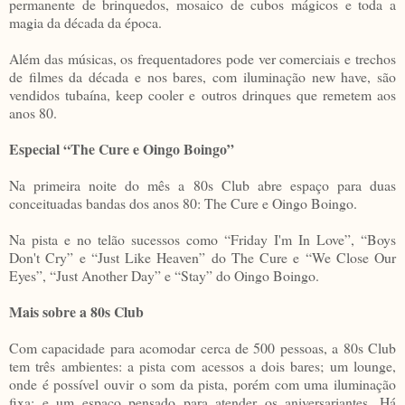
permanente de brinquedos, mosaico de cubos mágicos e toda a
magia da década da época.
Além das músicas, os frequentadores pode ver comerciais e trechos
de filmes da década e nos bares, com iluminação new have, são
vendidos tubaína, keep cooler e outros drinques que remetem aos
anos 80.
Especial “The Cure e Oingo Boingo”
Na primeira noite do mês a 80s Club abre espaço para duas
conceituadas bandas dos anos 80: The Cure e Oingo Boingo.
Na pista e no telão sucessos como “Friday I'm In Love”, “Boys
Don't Cry” e “Just Like Heaven” do The Cure e “We Close Our
Eyes”, “Just Another Day” e “Stay” do Oingo Boingo.
Mais sobre a 80s Club
Com capacidade para acomodar cerca de 500 pessoas, a 80s Club
tem três ambientes: a pista com acessos a dois bares; um lounge,
onde é possível ouvir o som da pista, porém com uma iluminação
fixa; e um espaço pensado para atender os aniversariantes. Há