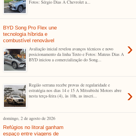
Fotos: Sérgio Dias A Chevrolet a...
BYD Song Pro Flex une
tecnologia híbrida e
combustível renovável
›
Avaliação inicial revelou avanços técnicos e novo
posicionamento da linha Texto e Fotos: Mateus Dias A
BYD iniciou a comercialização do Song...
Região serrana recebe provas de regularidade e
›
estratégia nos dias 14 e 15 A Mitsubishi Motors abre
nesta terça-feira (4), às 10h, as inscri...
domingo, 2 de agosto de 2026
Refúgios no litoral ganham
espaço entre viagens de