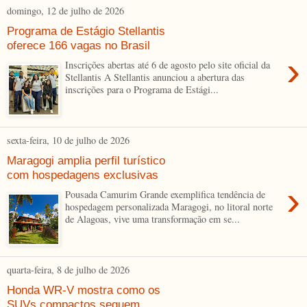
domingo, 12 de julho de 2026
Programa de Estágio Stellantis
oferece 166 vagas no Brasil
›
Inscrições abertas até 6 de agosto pelo site oficial da
Stellantis A Stellantis anunciou a abertura das
inscrições para o Programa de Estági...
sexta-feira, 10 de julho de 2026
Maragogi amplia perfil turístico
com hospedagens exclusivas
›
Pousada Camurim Grande exemplifica tendência de
hospedagem personalizada Maragogi, no litoral norte
de Alagoas, vive uma transformação em se...
quarta-feira, 8 de julho de 2026
Honda WR-V mostra como os
SUVs compactos seguem