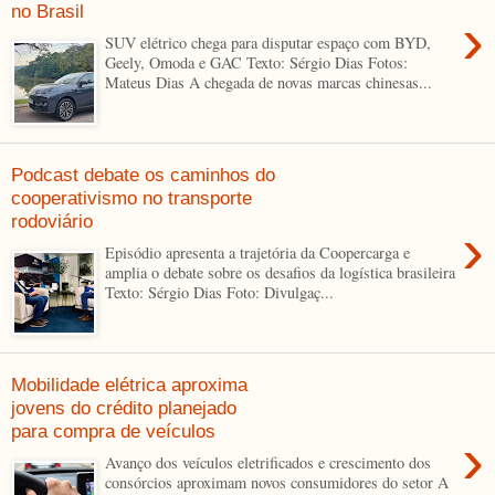
no Brasil
›
SUV elétrico chega para disputar espaço com BYD,
Geely, Omoda e GAC Texto: Sérgio Dias Fotos:
Mateus Dias A chegada de novas marcas chinesas...
Podcast debate os caminhos do
cooperativismo no transporte
rodoviário
›
Episódio apresenta a trajetória da Coopercarga e
amplia o debate sobre os desafios da logística brasileira
Texto: Sérgio Dias Foto: Divulgaç...
Mobilidade elétrica aproxima
jovens do crédito planejado
para compra de veículos
›
Avanço dos veículos eletrificados e crescimento dos
consórcios aproximam novos consumidores do setor A