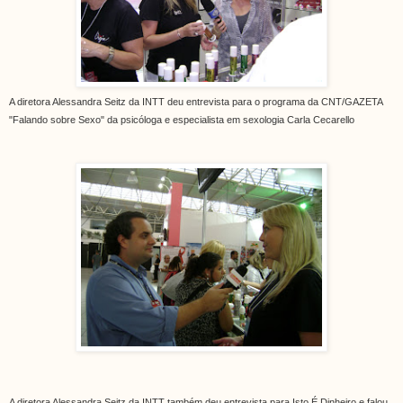
A diretora Alessandra Seitz da INTT deu entrevista para o programa da CNT/GAZETA
"Falando sobre Sexo" da psicóloga e especialista em sexologia Carla Cecarello
A diretora Alessandra Seitz da INTT também deu entrevista para Isto É Dinheiro e falou