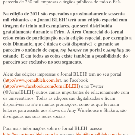
parceria de 250 mil empresas e órgãos públicos de todo o País.
Na edição de 2011 são esperados aproximadamente sessenta
mil visitantes e o Jornal BLEH! terá uma edição especial com
tiragem de trinta mil exemplares, que será distribuída
gratuitamente durante a Feira. A Área Comercial do jornal
criou cotas de participação nesta edição especial, por exemplo a
cota Diamante, que é única e está disponível e garante ao
parceiro o anúncio de capa,
no portal e
no
top banner
sampling
estande. E em todas as cotas existe também a possibilidade do
parceiro ser exclusivo no seu segmento.
Além das edições impressas o Jornal BLEH! tem no seu portal
(
http://www.jornalbleh.com.br
), no Facebook
(
http://www.facebook.com/JornalBLEH
) e no Twitter
(@JornalBLEH) outros canais importantes de relacionamento com
os universitários. Todas as edições são digitalizadas e ficam
disponíveis no site e muitas promoções, como as que levaram
leitores para assistir aos shows da Amy Winehouse e Shakira, são
divulgadas nas suas redes sociais.
Para mais informações sobre o Jornal BLEH! acesse
http://www.jornalbleh.com.br
, escreva
bleh@jornalbleh.com.br
ou