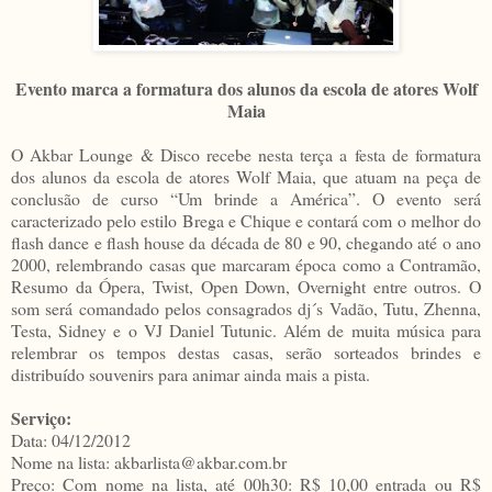
Evento marca a formatura dos alunos da escola de atores Wolf
Maia
O Akbar Lounge & Disco recebe nesta terça a festa de formatura
dos alunos da escola de atores Wolf Maia, que atuam na peça de
conclusão de curso “Um brinde a América”. O evento será
caracterizado pelo estilo Brega e Chique e contará com o melhor do
flash dance e flash house da década de 80 e 90, chegando até o ano
2000, relembrando casas que marcaram época como a Contramão,
Resumo da Ópera, Twist, Open Down, Overnight entre outros. O
som será comandado pelos consagrados dj´s Vadão, Tutu, Zhenna,
Testa, Sidney e o VJ Daniel Tutunic. Além de muita música para
relembrar os tempos destas casas, serão sorteados brindes e
distribuído souvenirs para animar ainda mais a pista.
Serviço:
Data: 04/12/2012
Nome na lista: akbarlista@akbar.com.br
Preço: Com nome na lista, até 00h30: R$ 10,00 entrada ou R$