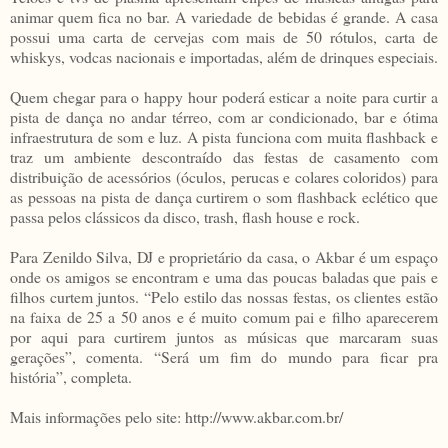
animar quem fica no bar. A variedade de bebidas é grande. A casa
possui uma carta de cervejas com mais de 50 rótulos, carta de
whiskys, vodcas nacionais e importadas, além de drinques especiais.
Quem chegar para o happy hour poderá esticar a noite para curtir a
pista de dança no andar térreo, com ar condicionado, bar e ótima
infraestrutura de som e luz. A pista funciona com muita flashback e
traz um ambiente descontraído das festas de casamento com
distribuição de acessórios (óculos, perucas e colares coloridos) para
as pessoas na pista de dança curtirem o som flashback eclético que
passa pelos clássicos da disco, trash, flash house e rock.
Para Zenildo Silva, DJ e proprietário da casa, o Akbar é um espaço
onde os amigos se encontram e uma das poucas baladas que pais e
filhos curtem juntos. “Pelo estilo das nossas festas, os clientes estão
na faixa de 25 a 50 anos e é muito comum pai e filho aparecerem
por aqui para curtirem juntos as músicas que marcaram suas
gerações”, comenta. “Será um fim do mundo para ficar pra
história”, completa.
Mais informações pelo site: http://www.akbar.com.br/