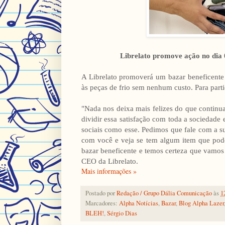
Librelato promove ação no dia 0
A Librelato promoverá um bazar beneficente 
às peças de frio sem nenhum custo. Para partic
"Nada nos deixa mais felizes do que contin
dividir essa satisfação com toda a sociedade
sociais como esse. Pedimos que fale com a s
com você e veja se tem algum item que pode 
bazar beneficente e temos certeza que vamos 
CEO da Librelato.
Mais informações »
Postado por
Redação / Grupo Dália Comunicação
às
1
Marcadores:
Alpha Notícias
,
Bazar
,
Blog Alpha Lazer
BLEH!
,
Sérgio Dias