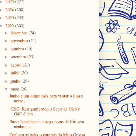
2025
(227)
►
2024
(308)
►
2023
(233)
►
2022
(303)
▼
dezembro
(24)
►
novembro
(21)
►
outubro
(19)
►
setembro
(23)
►
agosto
(26)
►
julho
(30)
►
junho
(29)
►
maio
(26)
▼
Junho é um ótimo mês para visitar o litoral
norte ...
“ESG: Ressignificando o Setor de Óleo e
Gás” é tem...
Bazar beneficente entrega peças de frio sem
nenhum...
Conheça as belezas naturais do Mato Grosso