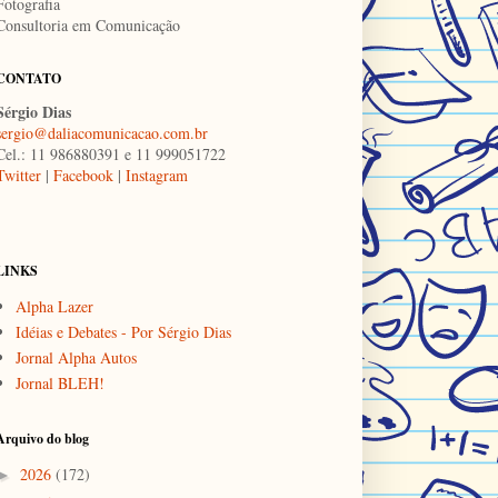
Fotografia
Consultoria em Comunicação
CONTATO
Sérgio Dias
sergio@daliacomunicacao.com.br
Cel.: 11 986880391 e 11 999051722
Twitter
|
Facebook
|
Instagram
LINKS
Alpha Lazer
Idéias e Debates - Por Sérgio Dias
Jornal Alpha Autos
Jornal BLEH!
Arquivo do blog
2026
(172)
►