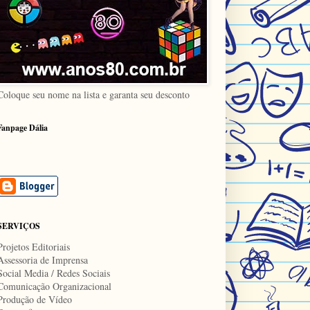
Coloque seu nome na lista e garanta seu desconto
Fanpage Dália
SERVIÇOS
Projetos Editoriais
Assessoria de Imprensa
Social Media / Redes Sociais
Comunicação Organizacional
Produção de Vídeo