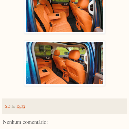
SD
às
15:32
Nenhum comentário: