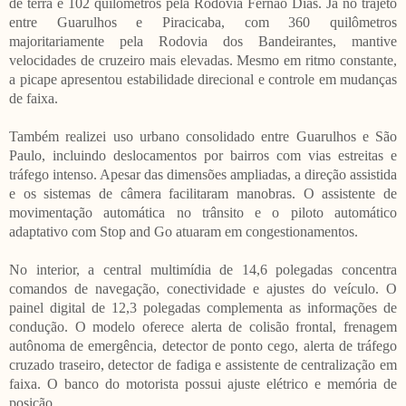
de terra e 102 quilômetros pela Rodovia Fernão Dias. Já no trajeto
entre Guarulhos e Piracicaba, com 360 quilômetros
majoritariamente pela Rodovia dos Bandeirantes, mantive
velocidades de cruzeiro mais elevadas. Mesmo em ritmo constante,
a picape apresentou estabilidade direcional e controle em mudanças
de faixa.
Também realizei uso urbano consolidado entre Guarulhos e São
Paulo, incluindo deslocamentos por bairros com vias estreitas e
tráfego intenso. Apesar das dimensões ampliadas, a direção assistida
e os sistemas de câmera facilitaram manobras. O assistente de
movimentação automática no trânsito e o piloto automático
adaptativo com Stop and Go atuaram em congestionamentos.
No interior, a central multimídia de 14,6 polegadas concentra
comandos de navegação, conectividade e ajustes do veículo. O
painel digital de 12,3 polegadas complementa as informações de
condução. O modelo oferece alerta de colisão frontal, frenagem
autônoma de emergência, detector de ponto cego, alerta de tráfego
cruzado traseiro, detector de fadiga e assistente de centralização em
faixa. O banco do motorista possui ajuste elétrico e memória de
posição.