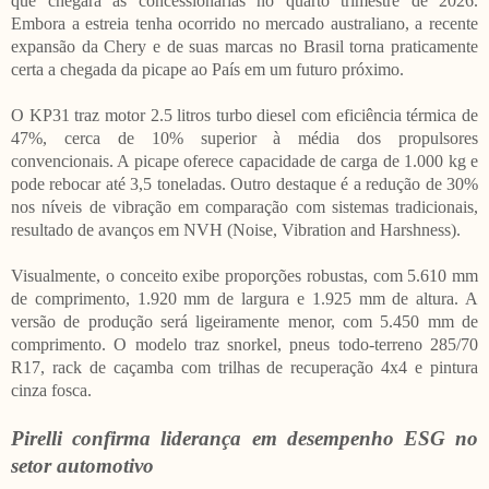
que chegará às concessionárias no quarto trimestre de 2026.
Embora a estreia tenha ocorrido no mercado australiano, a recente
expansão da Chery e de suas marcas no Brasil torna praticamente
certa a chegada da picape ao País em um futuro próximo.
O KP31 traz motor 2.5 litros turbo diesel com eficiência térmica de
47%, cerca de 10% superior à média dos propulsores
convencionais. A picape oferece capacidade de carga de 1.000 kg e
pode rebocar até 3,5 toneladas. Outro destaque é a redução de 30%
nos níveis de vibração em comparação com sistemas tradicionais,
resultado de avanços em NVH (Noise, Vibration and Harshness).
Visualmente, o conceito exibe proporções robustas, com 5.610 mm
de comprimento, 1.920 mm de largura e 1.925 mm de altura. A
versão de produção será ligeiramente menor, com 5.450 mm de
comprimento. O modelo traz snorkel, pneus todo-terreno 285/70
R17, rack de caçamba com trilhas de recuperação 4x4 e pintura
cinza fosca.
Pirelli confirma liderança em desempenho ESG no
setor automotivo