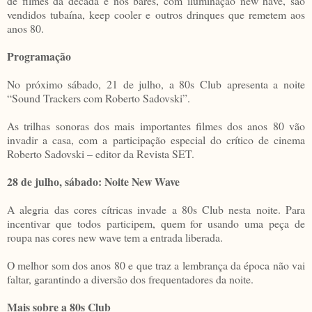
de filmes da década e nos bares, com iluminação new have, são
vendidos tubaína, keep cooler e outros drinques que remetem aos
anos 80.
Programação
No próximo sábado, 21 de julho, a 80s Club apresenta a noite
“Sound Trackers com Roberto Sadovski”.
As trilhas sonoras dos mais importantes filmes dos anos 80 vão
invadir a casa, com a participação especial do crítico de cinema
Roberto Sadovski – editor da Revista SET.
28 de julho, sábado: Noite New Wave
A alegria das cores cítricas invade a 80s Club nesta noite. Para
incentivar que todos participem, quem for usando uma peça de
roupa nas cores new wave tem a entrada liberada.
O melhor som dos anos 80 e que traz a lembrança da época não vai
faltar, garantindo a diversão dos frequentadores da noite.
Mais sobre a 80s Club