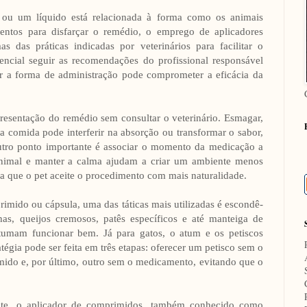
ou um líquido está relacionada à forma como os animais
entos para disfarçar o remédio, o emprego de aplicadores
s das práticas indicadas por veterinários para facilitar o
sencial seguir as recomendações do profissional responsável
ar a forma de administração pode comprometer a eficácia da
presentação do remédio sem consultar o veterinário. Esmagar,
a comida pode interferir na absorção ou transformar o sabor,
Outro ponto importante é associar o momento da medicação a
o animal e manter a calma ajudam a criar um ambiente menos
ra que o pet aceite o procedimento com mais naturalidade.
ido ou cápsula, uma das táticas mais utilizadas é escondê-
chas, queijos cremosos, patês específicos e até manteiga de
mam funcionar bem. Já para gatos, o atum e os petiscos
tégia pode ser feita em três etapas: oferecer um petisco sem o
ido e, por último, outro sem o medicamento, evitando que o
ente, o aplicador de comprimidos, também conhecido como