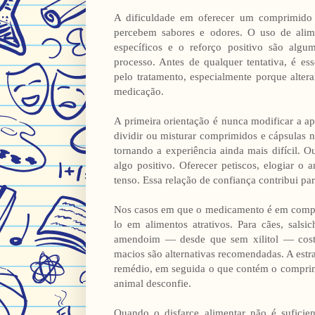
A dificuldade em oferecer um comprimido 
percebem sabores e odores. O uso de alim
específicos e o reforço positivo são alguma
processo. Antes de qualquer tentativa, é es
pelo tratamento, especialmente porque alter
medicação.
A primeira orientação é nunca modificar a a
dividir ou misturar comprimidos e cápsulas n
tornando a experiência ainda mais difícil. 
algo positivo. Oferecer petiscos, elogiar 
tenso. Essa relação de confiança contribui pa
Nos casos em que o medicamento é em comprim
lo em alimentos atrativos. Para cães, salsi
amendoim — desde que sem xilitol — costu
macios são alternativas recomendadas. A estra
remédio, em seguida o que contém o comprim
animal desconfie.
Quando o disfarce alimentar não é sufici