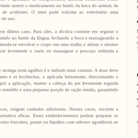
 permite inserir o medicamento no fundo da boca do animal, de
 de acidentes. O tutor pode solicitar ao veterinário uma
 de uso.
m último caso. Para cães, a técnica consiste em segurar o
rimido no fundo da língua, fechando a boca e massageando a
comenda-se envolver o corpo em uma toalha e adotar o mesmo
rar levemente o nariz ou massagear o pescoço estimula a
e seringa (sem agulha) é o método mais comum. A dose deve
entes e as bochechas, e aplicada lentamente, direcionando o
Após a aplicação, manter a cabeça do pet levemente erguida
 o remédio a uma pequena porção de ração úmida, garantindo
cos, exigem cuidados adicionais. Nesses casos, recorrer a
ernativa eficaz. Esses estabelecimentos podem preparar os
omo biscoitos, pastas ou líquidos com sabores agradáveis ao