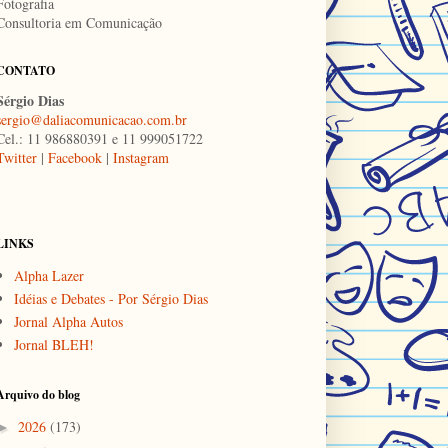
Fotografia
Consultoria em Comunicação
CONTATO
Sérgio Dias
sergio@daliacomunicacao.com.br
Cel.: 11 986880391 e 11 999051722
Twitter
|
Facebook
|
Instagram
LINKS
Alpha Lazer
Idéias e Debates - Por Sérgio Dias
Jornal Alpha Autos
Jornal BLEH!
Arquivo do blog
2026
(173)
►