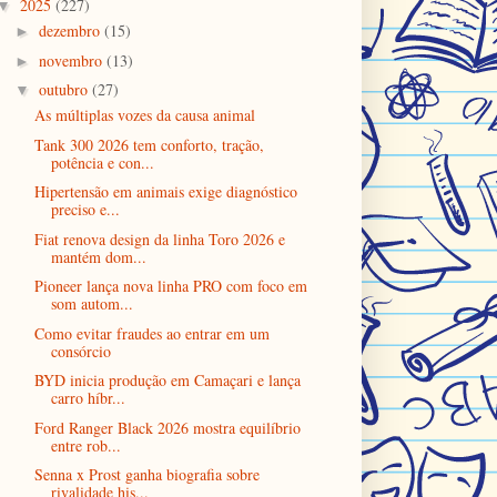
2025
(227)
▼
dezembro
(15)
►
novembro
(13)
►
outubro
(27)
▼
As múltiplas vozes da causa animal
Tank 300 2026 tem conforto, tração,
potência e con...
Hipertensão em animais exige diagnóstico
preciso e...
Fiat renova design da linha Toro 2026 e
mantém dom...
Pioneer lança nova linha PRO com foco em
som autom...
Como evitar fraudes ao entrar em um
consórcio
BYD inicia produção em Camaçari e lança
carro híbr...
Ford Ranger Black 2026 mostra equilíbrio
entre rob...
Senna x Prost ganha biografia sobre
rivalidade his...