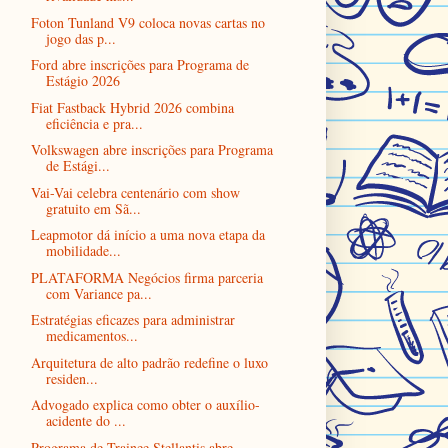
Foton Tunland V9 coloca novas cartas no
jogo das p...
Ford abre inscrições para Programa de
Estágio 2026
Fiat Fastback Hybrid 2026 combina
eficiência e pra...
Volkswagen abre inscrições para Programa
de Estági...
Vai-Vai celebra centenário com show
gratuito em Sã...
Leapmotor dá início a uma nova etapa da
mobilidade...
PLATAFORMA Negócios firma parceria
com Variance pa...
Estratégias eficazes para administrar
medicamentos...
Arquitetura de alto padrão redefine o luxo
residen...
Advogado explica como obter o auxílio-
acidente do ...
Programa de Trainee Stellantis abre