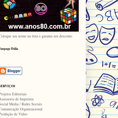
Coloque seu nome na lista e garanta seu desconto
Fanpage Dália
SERVIÇOS
Projetos Editoriais
Assessoria de Imprensa
Social Media / Redes Sociais
Comunicação Organizacional
Produção de Vídeo