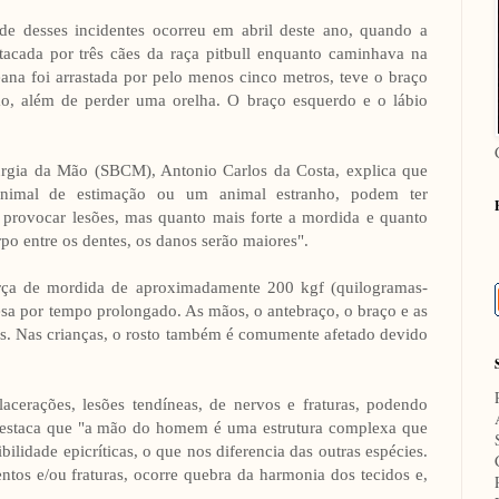
de desses incidentes ocorreu em abril deste ano, quando a
tacada por três cães da raça pitbull enquanto caminhava na
ana foi arrastada por pelo menos cinco metros, teve o braço
ão, além de perder uma orelha. O braço esquerdo e o lábio
rurgia da Mão (SBCM), Antonio Carlos da Costa, explica que
animal de estimação ou um animal estranho, podem ter
 provocar lesões, mas quanto mais forte a mordida e quanto
o entre os dentes, os danos serão maiores".
força de mordida de aproximadamente 200 kgf (quilogramas-
esa por tempo prolongado. As mãos, o antebraço, o braço e as
as. Nas crianças, o rosto também é comumente afetado devido
cerações, lesões tendíneas, de nervos e fraturas, podendo
destaca que "a mão do homem é uma estrutura complexa que
bilidade epicríticas, o que nos diferencia das outras espécies.
ntos e/ou fraturas, ocorre quebra da harmonia dos tecidos e,