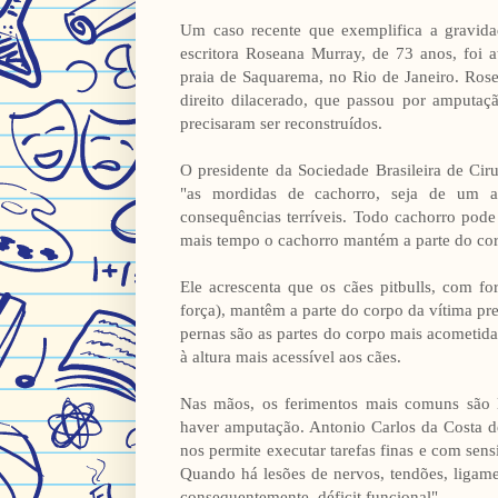
Um caso recente que exemplifica a gravida
escritora Roseana Murray, de 73 anos, foi a
praia de Saquarema, no Rio de Janeiro. Rose
direito dilacerado, que passou por amputaç
precisaram ser reconstruídos.
O presidente da Sociedade Brasileira de Ci
"as mordidas de cachorro, seja de um 
consequências terríveis. Todo cachorro pode
mais tempo o cachorro mantém a parte do corp
Ele acrescenta que os cães pitbulls, com 
força), mantêm a parte do corpo da vítima pr
pernas são as partes do corpo mais acometid
à altura mais acessível aos cães.
Nas mãos, os ferimentos mais comuns são la
haver amputação. Antonio Carlos da Costa 
nos permite executar tarefas finas e com sensi
Quando há lesões de nervos, tendões, ligame
consequentemente, déficit funcional".