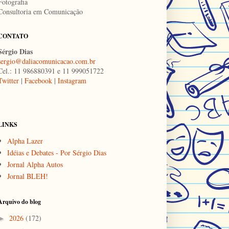
Fotografia
Consultoria em Comunicação
CONTATO
Sérgio Dias
sergio@daliacomunicacao.com.br
Cel.: 11 986880391 e 11 999051722
Twitter
|
Facebook
|
Instagram
LINKS
Alpha Lazer
Idéias e Debates - Por Sérgio Dias
Jornal Alpha Autos
Jornal BLEH!
Arquivo do blog
2026
(172)
►