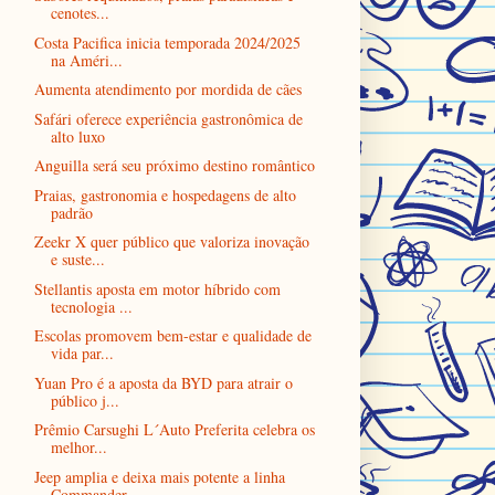
cenotes...
Costa Pacifica inicia temporada 2024/2025
na Améri...
Aumenta atendimento por mordida de cães
Safári oferece experiência gastronômica de
alto luxo
Anguilla será seu próximo destino romântico
Praias, gastronomia e hospedagens de alto
padrão
Zeekr X quer público que valoriza inovação
e suste...
Stellantis aposta em motor híbrido com
tecnologia ...
Escolas promovem bem-estar e qualidade de
vida par...
Yuan Pro é a aposta da BYD para atrair o
público j...
Prêmio Carsughi L´Auto Preferita celebra os
melhor...
Jeep amplia e deixa mais potente a linha
Commander...