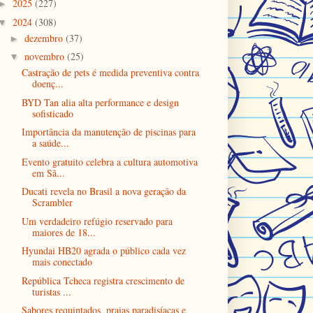
2025
(227)
►
2024
(308)
▼
dezembro
(37)
►
novembro
(25)
▼
Castração de pets é medida preventiva contra
doenç...
BYD Tan alia alta performance e design
sofisticado
Importância da manutenção de piscinas para
a saúde...
Evento gratuito celebra a cultura automotiva
em Sã...
Ducati revela no Brasil a nova geração da
Scrambler
Um verdadeiro refúgio reservado para
maiores de 18...
Hyundai HB20 agrada o público cada vez
mais conectado
República Tcheca registra crescimento de
turistas ...
Sabores requintados, praias paradisíacas e