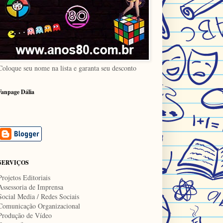
Coloque seu nome na lista e garanta seu desconto
Fanpage Dália
SERVIÇOS
Projetos Editoriais
Assessoria de Imprensa
Social Media / Redes Sociais
Comunicação Organizacional
Produção de Vídeo