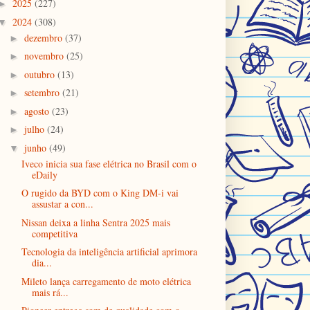
2025
(227)
►
2024
(308)
▼
dezembro
(37)
►
novembro
(25)
►
outubro
(13)
►
setembro
(21)
►
agosto
(23)
►
julho
(24)
►
junho
(49)
▼
Iveco inicia sua fase elétrica no Brasil com o
eDaily
O rugido da BYD com o King DM-i vai
assustar a con...
Nissan deixa a linha Sentra 2025 mais
competitiva
Tecnologia da inteligência artificial aprimora
dia...
Mileto lança carregamento de moto elétrica
mais rá...