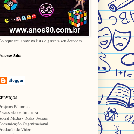
Coloque seu nome na lista e garanta seu desconto
Fanpage Dália
SERVIÇOS
Projetos Editoriais
Assessoria de Imprensa
Social Media / Redes Sociais
Comunicação Organizacional
Produção de Vídeo