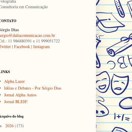
Fotografia
Consultoria em Comunicação
CONTATO
Sérgio Dias
sergio@daliacomunicacao.com.br
Cel.: 11 986880391 e 11 999051722
Twitter
|
Facebook
|
Instagram
LINKS
Alpha Lazer
Idéias e Debates - Por Sérgio Dias
Jornal Alpha Autos
Jornal BLEH!
Arquivo do blog
2026
(173)
►