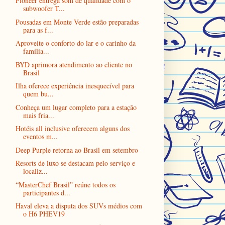
Pioneer entrega som de qualidade com o
subwoofer T...
Pousadas em Monte Verde estão preparadas
para as f...
Aproveite o conforto do lar e o carinho da
família...
BYD aprimora atendimento ao cliente no
Brasil
Ilha oferece experiência inesquecível para
quem bu...
Conheça um lugar completo para a estação
mais fria...
Hotéis all inclusive oferecem alguns dos
eventos m...
Deep Purple retorna ao Brasil em setembro
Resorts de luxo se destacam pelo serviço e
localiz...
“MasterChef Brasil” reúne todos os
participantes d...
Haval eleva a disputa dos SUVs médios com
o H6 PHEV19