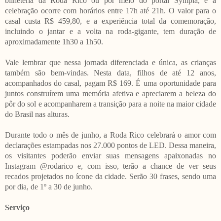
bilheteria da Roda Rico ou por meio do portal Sympla, e a
celebração ocorre com horários entre 17h até 21h. O valor para o
casal custa R$ 459,80, e a experiência total da comemoração,
incluindo o jantar e a volta na roda-gigante, tem duração de
aproximadamente 1h30 a 1h50.
Vale lembrar que nessa jornada diferenciada e única, as crianças
também são bem-vindas. Nesta data, filhos de até 12 anos,
acompanhados do casal, pagam R$ 169. É uma oportunidade para
juntos construírem uma memória afetiva e apreciarem a beleza do
pôr do sol e acompanharem a transição para a noite na maior cidade
do Brasil nas alturas.
Durante todo o mês de junho, a Roda Rico celebrará o amor com
declarações estampadas nos 27.000 pontos de LED. Dessa maneira,
os visitantes poderão enviar suas mensagens apaixonadas no
Instagram @rodarico e, com isso, terão a chance de ver seus
recados projetados no ícone da cidade. Serão 30 frases, sendo uma
por dia, de 1º a 30 de junho.
Serviço