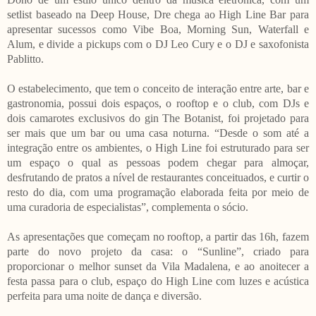
setlist baseado na Deep House, Dre chega ao High Line Bar para
apresentar sucessos como Vibe Boa, Morning Sun, Waterfall e
Alum, e divide a pickups com o DJ Leo Cury e o DJ e saxofonista
Pablitto.
O estabelecimento, que tem o conceito de interação entre arte, bar e
gastronomia, possui dois espaços, o rooftop e o club, com DJs e
dois camarotes exclusivos do gin The Botanist, foi projetado para
ser mais que um bar ou uma casa noturna. “Desde o som até a
integração entre os ambientes, o High Line foi estruturado para ser
um espaço o qual as pessoas podem chegar para almoçar,
desfrutando de pratos a nível de restaurantes conceituados, e curtir o
resto do dia, com uma programação elaborada feita por meio de
uma curadoria de especialistas”, complementa o sócio.
As apresentações que começam no rooftop, a partir das 16h, fazem
parte do novo projeto da casa: o “Sunline”, criado para
proporcionar o melhor sunset da Vila Madalena, e ao anoitecer a
festa passa para o club, espaço do High Line com luzes e acústica
perfeita para uma noite de dança e diversão.