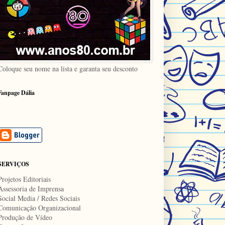
Coloque seu nome na lista e garanta seu desconto
Fanpage Dália
SERVIÇOS
Projetos Editoriais
Assessoria de Imprensa
Social Media / Redes Sociais
Comunicação Organizacional
Produção de Vídeo