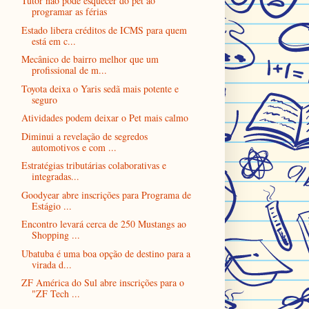
Tutor não pode esquecer do pet ao
programar as férias
Estado libera créditos de ICMS para quem
está em c...
Mecânico de bairro melhor que um
profissional de m...
Toyota deixa o Yaris sedã mais potente e
seguro
Atividades podem deixar o Pet mais calmo
Diminui a revelação de segredos
automotivos e com ...
Estratégias tributárias colaborativas e
integradas...
Goodyear abre inscrições para Programa de
Estágio ...
Encontro levará cerca de 250 Mustangs ao
Shopping ...
Ubatuba é uma boa opção de destino para a
virada d...
ZF América do Sul abre inscrições para o
"ZF Tech ...