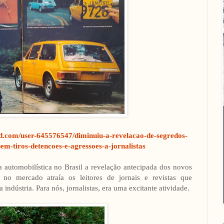
ud.com/user-645576547/diminuiu-a-revelacao-de-segredos-
m-tiros-detencoes-e-agressoes-a-jornalistas
a automobilística no Brasil a revelação antecipada dos novos
o mercado atraía os leitores de jornais e revistas que
dústria. Para nós, jornalistas, era uma excitante atividade.