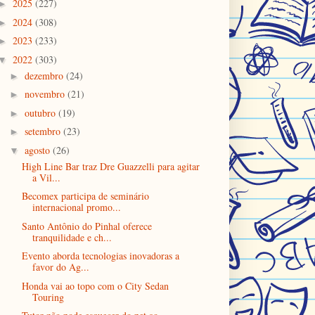
2025
(227)
►
2024
(308)
►
2023
(233)
►
2022
(303)
▼
dezembro
(24)
►
novembro
(21)
►
outubro
(19)
►
setembro
(23)
►
agosto
(26)
▼
High Line Bar traz Dre Guazzelli para agitar
a Vil...
Becomex participa de seminário
internacional promo...
Santo Antônio do Pinhal oferece
tranquilidade e ch...
Evento aborda tecnologias inovadoras a
favor do Ag...
Honda vai ao topo com o City Sedan
Touring