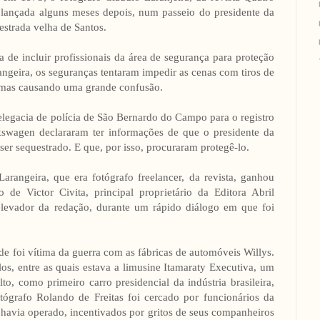
ia lançada alguns meses depois, num passeio do presidente da
strada velha de Santos.
 de incluir profissionais da área de segurança para proteção
ngeira, os seguranças tentaram impedir as cenas com tiros de
, mas causando uma grande confusão.
elegacia de polícia de São Bernardo do Campo para o registro
kswagen declararam ter informações de que o presidente da
 ser sequestrado. E que, por isso, procuraram protegê-lo.
Larangeira, que era fotógrafo freelancer, da revista, ganhou
 de Victor Civita, principal proprietário da Editora Abril
levador da redação, durante um rápido diálogo em que foi
e foi vítima da guerra com as fábricas de automóveis Willys.
s, entre as quais estava a limusine Itamaraty Executiva, um
o, como primeiro carro presidencial da indústria brasileira,
tógrafo Rolando de Freitas foi cercado por funcionários da
 havia operado, incentivados por gritos de seus companheiros