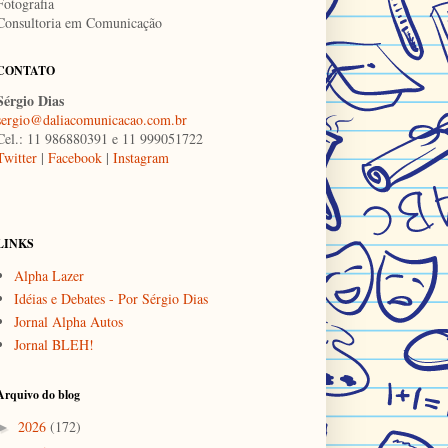
Fotografia
Consultoria em Comunicação
CONTATO
Sérgio Dias
sergio@daliacomunicacao.com.br
Cel.: 11 986880391 e 11 999051722
Twitter
|
Facebook
|
Instagram
LINKS
Alpha Lazer
Idéias e Debates - Por Sérgio Dias
Jornal Alpha Autos
Jornal BLEH!
Arquivo do blog
2026
(172)
►