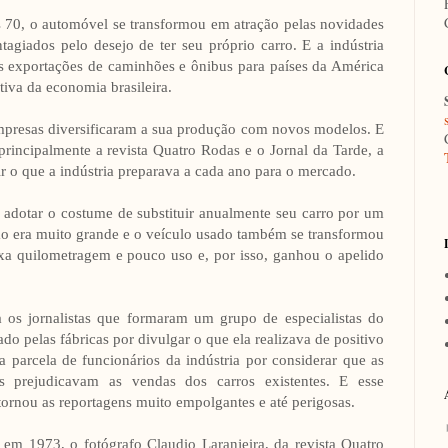
s 70, o automóvel se transformou em atração pelas novidades
tagiados pelo desejo de ter seu próprio carro. E a indústria
s exportações de caminhões e ônibus para países da América
iva da economia brasileira.
mpresas diversificaram a sua produção com novos modelos. E
 principalmente a revista Quatro Rodas e o Jornal da Tarde, a
ir o que a indústria preparava a cada ano para o mercado.
a adotar o costume de substituir anualmente seu carro por um
o era muito grande e o veículo usado também se transformou
xa quilometragem e pouco uso e, por isso, ganhou o apelido
 os jornalistas que formaram um grupo de especialistas do
do pelas fábricas por divulgar o que ela realizava de positivo
a parcela de funcionários da indústria por considerar que as
s prejudicavam as vendas dos carros existentes. E esse
ornou as reportagens muito empolgantes e até perigosas.
em 1973, o fotógrafo Claudio Laranjeira, da revista Quatro