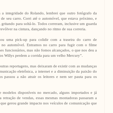
a integridade do Rolando, lembrei que outro fotógrafo da
de seu carro. Corri até o automóvel, que estava próximo, e
 gritando para soltá-lo. Todos correram, inclusive um guarda
vólver na cintura, dançando no ritmo de sua correria.
ou uma pick-up para colidir com a traseira do carro de
 no automóvel. Entramos no carro para fugir com o filme
ses funcionários, mas não fomos alcançados, o que nos deu a
vos Willys perdem a corrida para um velho Mercury”.
utras reportagens, mas deixaram de existir com as mudanças
municação eletrônica, a internet e a diminuição da paixão do
s passou a não atrair os leitores e nem ser pauta para os
de modelos disponíveis no mercado, alguns importados e já
m a retração de vendas, essas mesmas montadoras passaram a
o que gerou grande impacto nos veículos de comunicação que