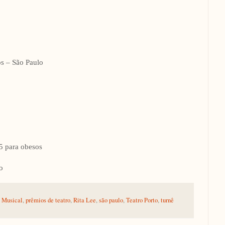
os – São Paulo
 5 para obesos
o
,
Musical
,
prêmios de teatro
,
Rita Lee
,
são paulo
,
Teatro Porto
,
turnê