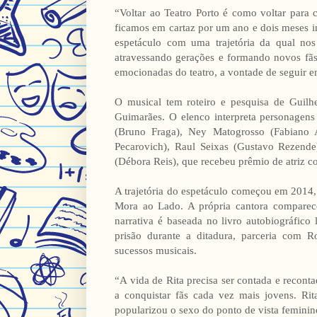
“Voltar ao Teatro Porto é como voltar para 
ficamos em cartaz por um ano e dois meses i
espetáculo com uma trajetória da qual nos
atravessando gerações e formando novos fãs.
emocionadas do teatro, a vontade de seguir e
O musical tem roteiro e pesquisa de Guil
Guimarães. O elenco interpreta personagens
(Bruno Fraga), Ney Matogrosso (Fabiano Au
Pecarovich), Raul Seixas (Gustavo Rezende
(Débora Reis), que recebeu prêmio de atriz c
A trajetória do espetáculo começou em 2014,
Mora ao Lado. A própria cantora comparec
narrativa é baseada no livro autobiográfico 
prisão durante a ditadura, parceria com R
sucessos musicais.
“A vida de Rita precisa ser contada e recont
a conquistar fãs cada vez mais jovens. Ri
popularizou o sexo do ponto de vista femini