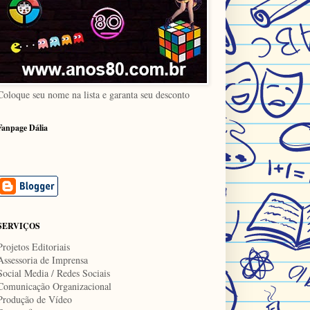
Coloque seu nome na lista e garanta seu desconto
Fanpage Dália
SERVIÇOS
Projetos Editoriais
Assessoria de Imprensa
Social Media / Redes Sociais
Comunicação Organizacional
Produção de Vídeo