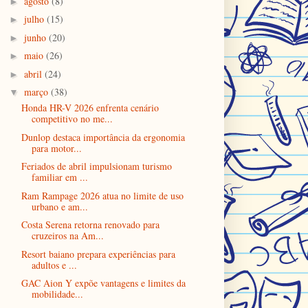
agosto
(8)
►
julho
(15)
►
junho
(20)
►
maio
(26)
►
abril
(24)
►
março
(38)
▼
Honda HR-V 2026 enfrenta cenário
competitivo no me...
Dunlop destaca importância da ergonomia
para motor...
Feriados de abril impulsionam turismo
familiar em ...
Ram Rampage 2026 atua no limite de uso
urbano e am...
Costa Serena retorna renovado para
cruzeiros na Am...
Resort baiano prepara experiências para
adultos e ...
GAC Aion Y expõe vantagens e limites da
mobilidade...