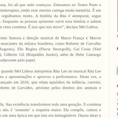
casa, foi ali que tudo começou. Estreamos no Teatro Porto e
ninterruptos, então esse retorno carrega muita memória. É um
 orgulhamos muito. A história da Rita é atemporal, segue
 Enquanto as pessoas quiserem ouvir essa história e saírem
m cena continua. É isso que nos move”, declara Mel Lisboa.
herme Samora e direção musical de Marco França e Marcio
 marcantes da música brasileira, como Roberto de Carvalho
gusto), Elis Regina (Flavia Strongolli), Gal Costa (Yael
), Gilberto Gil (Roquildes Junior), além de Hebe Camargo
oadjuvante pelo papel.
 quando Mel Lisboa interpretou Rita Lee no musical Rita Lee
eu a apresentações e aprovou a performance. Desta vez, a
lançado em 2016, que relata episódios da infância, carreira,
oberto de Carvalho, ativismo pelos direitos dos animais e
ada. Sua existência transformou toda uma geração. E continua
ta não é ‘somente’ a roqueira maior. Ela compôs, cantou e
no em uma época em que isso era inimaginável. Ousou dizer o