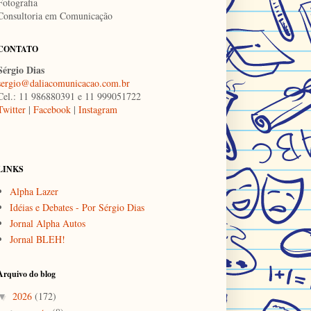
Fotografia
Consultoria em Comunicação
CONTATO
Sérgio Dias
sergio@daliacomunicacao.com.br
Cel.: 11 986880391 e 11 999051722
Twitter
|
Facebook
|
Instagram
LINKS
Alpha Lazer
Idéias e Debates - Por Sérgio Dias
Jornal Alpha Autos
Jornal BLEH!
Arquivo do blog
2026
(172)
▼