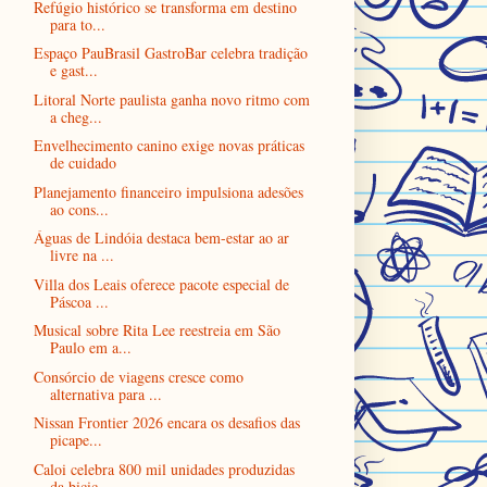
Refúgio histórico se transforma em destino
para to...
Espaço PauBrasil GastroBar celebra tradição
e gast...
Litoral Norte paulista ganha novo ritmo com
a cheg...
Envelhecimento canino exige novas práticas
de cuidado
Planejamento financeiro impulsiona adesões
ao cons...
Águas de Lindóia destaca bem-estar ao ar
livre na ...
Villa dos Leais oferece pacote especial de
Páscoa ...
Musical sobre Rita Lee reestreia em São
Paulo em a...
Consórcio de viagens cresce como
alternativa para ...
Nissan Frontier 2026 encara os desafios das
picape...
Caloi celebra 800 mil unidades produzidas
da bicic...