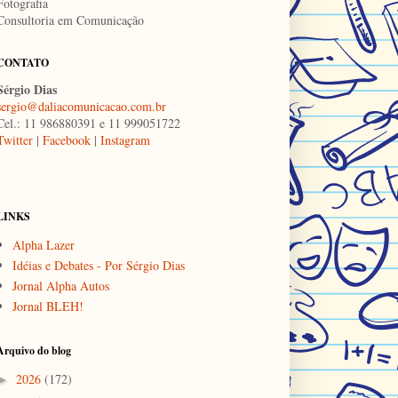
Fotografia
Consultoria em Comunicação
CONTATO
Sérgio Dias
sergio@daliacomunicacao.com.br
Cel.: 11 986880391 e 11 999051722
Twitter
|
Facebook
|
Instagram
LINKS
Alpha Lazer
Idéias e Debates - Por Sérgio Dias
Jornal Alpha Autos
Jornal BLEH!
Arquivo do blog
2026
(172)
►