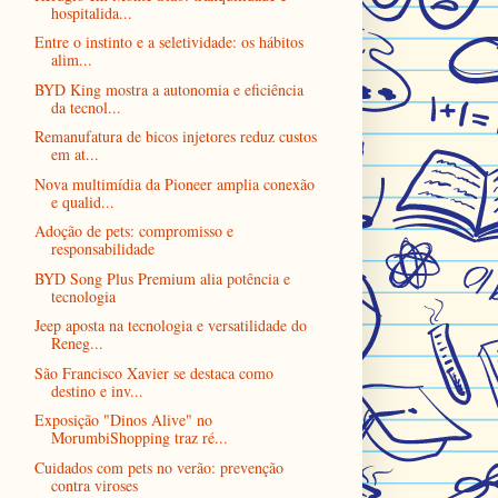
hospitalida...
Entre o instinto e a seletividade: os hábitos
alim...
BYD King mostra a autonomia e eficiência
da tecnol...
Remanufatura de bicos injetores reduz custos
em at...
Nova multimídia da Pioneer amplia conexão
e qualid...
Adoção de pets: compromisso e
responsabilidade
BYD Song Plus Premium alia potência e
tecnologia
Jeep aposta na tecnologia e versatilidade do
Reneg...
São Francisco Xavier se destaca como
destino e inv...
Exposição "Dinos Alive" no
MorumbiShopping traz ré...
Cuidados com pets no verão: prevenção
contra viroses