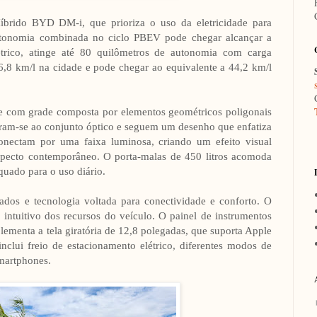
brido BYD DM-i, que prioriza o uso da eletricidade para
tonomia combinada no ciclo PBEV pode chegar alcançar a
rico, atinge até 80 quilômetros de autonomia com carga
,8 km/l na cidade e pode chegar ao equivalente a 44,2 km/l
e com grade composta por elementos geométricos poligonais
egram-se ao conjunto óptico e seguem um desenho que enfatiza
conectam por uma faixa luminosa, criando um efeito visual
specto contemporâneo. O porta-malas de 450 litros acomoda
quado para o uso diário.
ados e tecnologia voltada para conectividade e conforto. O
 intuitivo dos recursos do veículo. O painel de instrumentos
ementa a tela giratória de 12,8 polegadas, que suporta Apple
nclui freio de estacionamento elétrico, diferentes modos de
martphones.