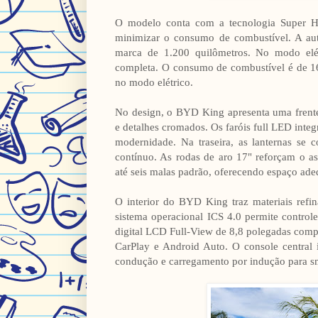
O modelo conta com a tecnologia Super Hí
minimizar o consumo de combustível. A au
marca de 1.200 quilômetros. No modo elét
completa. O consumo de combustível é de 16
no modo elétrico.
No design, o BYD King apresenta uma frent
e detalhes cromados. Os faróis full LED int
modernidade. Na traseira, as lanternas se 
contínuo. As rodas de aro 17" reforçam o a
até seis malas padrão, oferecendo espaço ade
O interior do BYD King traz materiais refin
sistema operacional ICS 4.0 permite controle
digital LCD Full-View de 8,8 polegadas compl
CarPlay e Android Auto. O console central i
condução e carregamento por indução para s