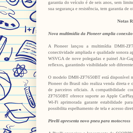
garantia do veículo é de seis anos, sem limi
sua segurança e resistência, tem garantia de o
Notas R
Nova multimídia da Pioneer amplia conexão
A Pioneer lançou a multimídia DMH-ZF76
conectividade ampliada e qualidade sonora a
WSVGA de nove polegadas e painel Air-Gapl
reflexos, garantindo visibilidade sob diferen
O modelo DMH-ZF7650BT está disponível no 
Pioneer do Brasil não realiza venda direta e
de parceiros oficiais. A compatibilidad
ZF7650BT oferece suporte ao Apple CarPlay
Wi-Fi aprimorada garante estabilidade pa
possibilita espelhamento de tela e acesso di
Pirelli apresenta novo pneu para motocross