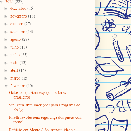
2025
(227)
▼
dezembro
(15)
►
novembro
(13)
►
outubro
(27)
►
setembro
(14)
►
agosto
(27)
►
julho
(18)
►
junho
(25)
►
maio
(13)
►
abril
(14)
►
março
(15)
►
fevereiro
(19)
▼
Gatos conquistam espaço nos lares
brasileiros
Stellantis abre inscrições para Programa de
Estági...
Pirelli revoluciona segurança dos pneus com
tecnol...
Refúgio em Monte Sião: tranquilidade e