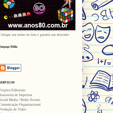
Coloque seu nome na lista e garanta seu desconto
Fanpage Dália
SERVIÇOS
Projetos Editoriais
Assessoria de Imprensa
Social Media / Redes Sociais
Comunicação Organizacional
Produção de Vídeo