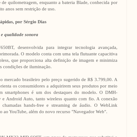
te de quilometragem, enquanto a bateria Blade, conhecida por
ito anos sem restrição de uso.
ápidas, por Sérgio Dias
 e qualidade sonora
50BT, desenvolvida para integrar tecnologia avançada,
primorada. O modelo conta com uma tela flutuante capacitiva
ess, que proporciona alta definição de imagem e minimiza
tes condições de iluminação.
mercado brasileiro pelo preço sugerido de R$ 3.799,00. A
 orienta os consumidores a adquirirem seus produtos por meio
e com smartphones é um dos destaques do modelo. O DMH-
 e Android Auto, tanto wireless quanto com fio. A conexão
ra chamadas hands-free e streaming de áudio. O WebLink
reto ao YouTube, além do novo recurso "Navegador Web".