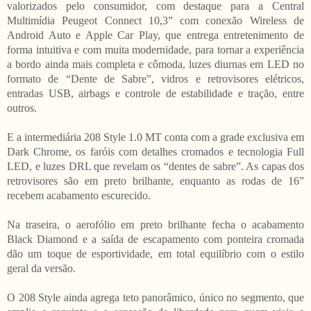
valorizados pelo consumidor, com destaque para a Central
Multimídia Peugeot Connect 10,3” com conexão Wireless de
Android Auto e Apple Car Play, que entrega entretenimento de
forma intuitiva e com muita modernidade, para tornar a experiência
a bordo ainda mais completa e cômoda, luzes diurnas em LED no
formato de “Dente de Sabre”, vidros e retrovisores elétricos,
entradas USB, airbags e controle de estabilidade e tração, entre
outros.
E a intermediária 208 Style 1.0 MT conta com a grade exclusiva em
Dark Chrome, os faróis com detalhes cromados e tecnologia Full
LED, e luzes DRL que revelam os “dentes de sabre”. As capas dos
retrovisores são em preto brilhante, enquanto as rodas de 16”
recebem acabamento escurecido.
Na traseira, o aerofólio em preto brilhante fecha o acabamento
Black Diamond e a saída de escapamento com ponteira cromada
dão um toque de esportividade, em total equilíbrio com o estilo
geral da versão.
O 208 Style ainda agrega teto panorâmico, único no segmento, que