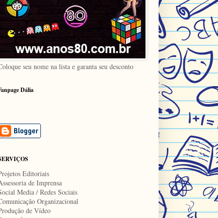
Coloque seu nome na lista e garanta seu desconto
Fanpage Dália
SERVIÇOS
Projetos Editoriais
Assessoria de Imprensa
Social Media / Redes Sociais
Comunicação Organizacional
Produção de Vídeo