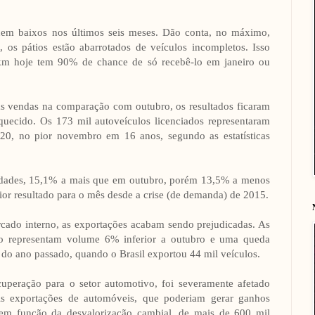
guem baixos nos últimos seis meses. Dão conta, no máximo,
 os pátios estão abarrotados de veículos incompletos. Isso
km hoje tem 90% de chance de só recebê-lo em janeiro ou
 vendas na comparação com outubro, os resultados ficaram
uecido. Os 173 mil autoveículos licenciados representaram
, no pior novembro em 16 anos, segundo as estatísticas
dades, 15,1% a mais que em outubro, porém 13,5% a menos
r resultado para o mês desde a crise (de demanda) de 2015.
ado interno, as exportações acabam sendo prejudicadas. As
o representam volume 6% inferior a outubro e uma queda
 ano passado, quando o Brasil exportou 44 mil veículos.
cuperação para o setor automotivo, foi severamente afetado
s exportações de automóveis, que poderiam gerar ganhos
, em função da desvalorização cambial, de mais de 600 mil