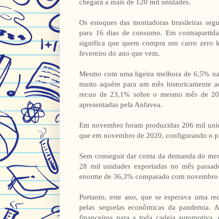
chegará a mais de 120 mil unidades.
Os estoques das montadoras brasileiras se
para 16 dias de consumo. Em contrapartida,
significa que quem compra um carro zero 
fevereiro do ano que vem.
Mesmo com uma ligeira melhora de 6,5% nas
muito aquém para um mês historicamente aq
recuo de 23,1% sobre o mesmo mês de 2020
apresentadas pela Anfavea.
Em novembro foram produzidas 206 mil uni
que em novembro de 2020, configurando o pio
Sem conseguir dar conta da demanda do merc
28 mil unidades exportadas no mês passad
enorme de 36,3% comparado com novembro do
Portanto, este ano, que se esperava uma re
pelas sequelas econômicas da pandemia. A
financeiros para a toda cadeia automotiva