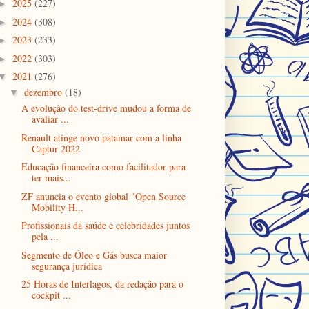
2025
(227)
►
2024
(308)
►
2023
(233)
►
2022
(303)
►
2021
(276)
▼
dezembro
(18)
▼
A evolução do test-drive mudou a forma de
avaliar ...
Renault atinge novo patamar com a linha
Captur 2022
Educação financeira como facilitador para
ter mais...
ZF anuncia o evento global "Open Source
Mobility H...
Profissionais da saúde e celebridades juntos
pela ...
Segmento de Óleo e Gás busca maior
segurança jurídica
25 Horas de Interlagos, da redação para o
cockpit ...