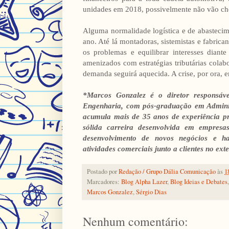
unidades em 2018, possivelmente não vão che
Alguma normalidade logística e de abasteci
ano. Até lá montadoras, sistemistas e fabric
os problemas e equilibrar interesses diant
amenizados com estratégias tributárias colab
demanda seguirá aquecida. A crise, por ora, e
*Marcos Gonzalez é o diretor responsá
Engenharia, com pós-graduação em Adminis
acumula mais de 35 anos de experiência pr
sólida carreira desenvolvida em empresa
desenvolvimento de novos negócios e hab
atividades comerciais junto a clientes no exte
Postado por
Redação / Grupo Dália Comunicação
às
1
Marcadores:
Blog Alpha Lazer
,
Blog Ideias e Debates
Marcos Gonzalez
,
Sérgio Dias
Nenhum comentário: