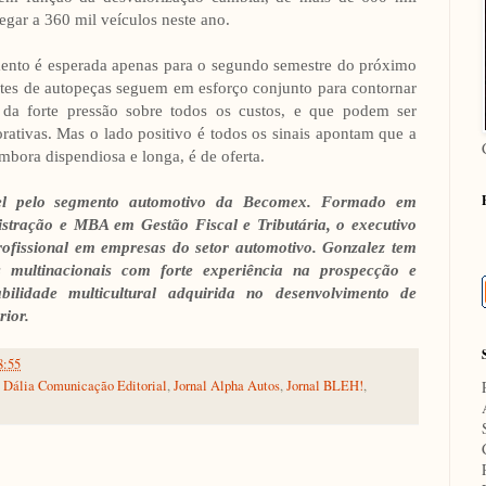
gar a 360 mil veículos neste ano.
mento é esperada apenas para o segundo semestre do próximo
antes de autopeças seguem em esforço conjunto para contornar
e da forte pressão sobre todos os custos, e que podem ser
orativas. Mas o lado positivo é todos os sinais apontam que a
mbora dispendiosa e longa, é de oferta.
vel pelo segmento automotivo da Becomex. Formado em
tração e MBA em Gestão Fiscal e Tributária, o executivo
ofissional em empresas do setor automotivo. Gonzalez tem
s multinacionais com forte experiência na prospecção e
ilidade multicultural adquirida no desenvolvimento de
rior.
8:55
,
Dália Comunicação Editorial
,
Jornal Alpha Autos
,
Jornal BLEH!
,