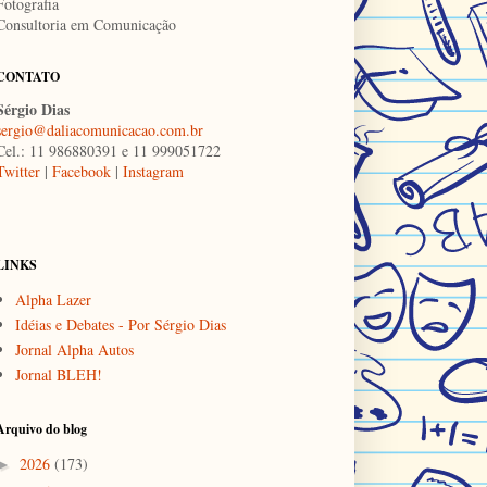
Fotografia
Consultoria em Comunicação
CONTATO
Sérgio Dias
sergio@daliacomunicacao.com.br
Cel.: 11 986880391 e 11 999051722
Twitter
|
Facebook
|
Instagram
LINKS
Alpha Lazer
Idéias e Debates - Por Sérgio Dias
Jornal Alpha Autos
Jornal BLEH!
Arquivo do blog
2026
(173)
►