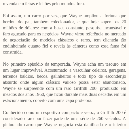
revenda em feiras e leilões pelo mundo afora.
Foi assim, um carro por vez, que Wayne ampliou a fortuna que
herdou do pai, também colecionador, e que hoje supera os 20
milhões de dólares: com a busca constante, pesquisa incansável e
faro aguçado para os negócios. Wayne virou referência no mercado
de negociação de modelos clássicos e raros, tem clientela tão
endinheirada quanto fiel e revela às câmeras como essa fama foi
construída.
No primeiro episódio da temporada, Wayne acha um tesouro em
um lugar improvável. Acostumado a vasculhar celeiros, garagens,
terrenos baldios, becos, galinheiros e todo tipo de esconderijo
absurdo onde algum clássico valioso possa estar abandonado,
Wayne se surpreende com um raro Griffith 200, produzido em
meados dos anos 1960, que ficou durante mais duas décadas em um
estacionamento, coberto com uma capa protetora.
Conhecido como um esportivo compacto e veloz, o Griffith 200 é
considerado raro por fazer parte de uma série de 260 veículos. A
pintura do carro que Wayne negocia está danificada e o interior