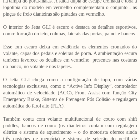
na tampa do porta-malas. A saída dupla de escape cromada e toda a
logotipia do modelo em vermelho complementam o conjunto - as
pinças de freio dianteiras são pintadas em vermelho.
O interior do Jetta GLI é escuro e destaca os detalhes esportivos,
como: forração do teto, colunas, laterais das portas, painel e bancos.
Esse tom escuro deixa em evidência os elementos cromados do
volante, capas dos pedais e soleiras de porta. A ambientação escura
também favorece os detalhes em vermelho, presentes nas costuras
do banco, no volante e nos tapetes.
O Jetta GLI chega como a configuração de topo, com várias
tecnologias exclusivas, como o “Active Info Display”, controlador
automático de velocidade (ACC), Front Assist com função City
Emergency Brake, Sistema de Frenagem Pós-Colisão e regulagem
automática do farol alto (FLA).
Também conta com volante multifuncional de couro com shift
paddles, bancos de couro (os dianteiros contam com regulagem
elétrica e sistema de aquecimento – o do motorista oferece ainda
três posições de memória) e sistema de seleção do perfil de