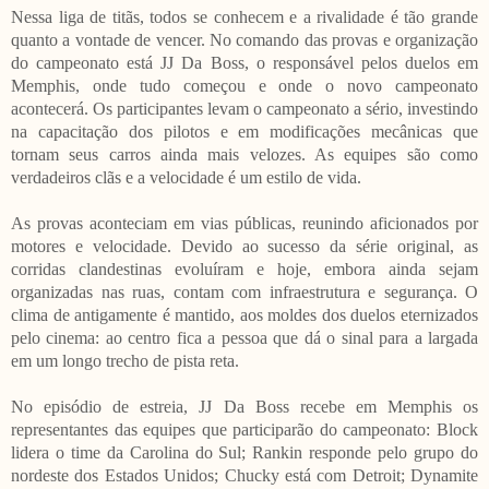
Nessa liga de titãs, todos se conhecem e a rivalidade é tão grande
quanto a vontade de vencer. No comando das provas e organização
do campeonato está JJ Da Boss, o responsável pelos duelos em
Memphis, onde tudo começou e onde o novo campeonato
acontecerá. Os participantes levam o campeonato a sério, investindo
na capacitação dos pilotos e em modificações mecânicas que
tornam seus carros ainda mais velozes. As equipes são como
verdadeiros clãs e a velocidade é um estilo de vida.
As provas aconteciam em vias públicas, reunindo aficionados por
motores e velocidade. Devido ao sucesso da série original, as
corridas clandestinas evoluíram e hoje, embora ainda sejam
organizadas nas ruas, contam com infraestrutura e segurança. O
clima de antigamente é mantido, aos moldes dos duelos eternizados
pelo cinema: ao centro fica a pessoa que dá o sinal para a largada
em um longo trecho de pista reta.
No episódio de estreia, JJ Da Boss recebe em Memphis os
representantes das equipes que participarão do campeonato: Block
lidera o time da Carolina do Sul; Rankin responde pelo grupo do
nordeste dos Estados Unidos; Chucky está com Detroit; Dynamite