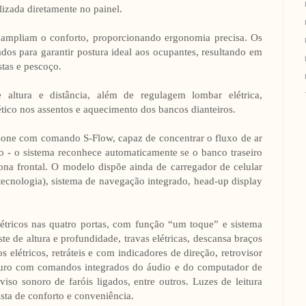
lizada diretamente no painel.
o ampliam o conforto, proporcionando ergonomia precisa. Os
dos para garantir postura ideal aos ocupantes, resultando em
stas e pescoço.
ltura e distância, além de regulagem lombar elétrica,
ético nos assentos e aquecimento dos bancos dianteiros.
zone com comando S-Flow, capaz de concentrar o fluxo de ar
 - o sistema reconhece automaticamente se o banco traseiro
zona frontal. O modelo dispõe ainda de carregador de celular
tecnologia), sistema de navegação integrado, head-up display
étricos nas quatro portas, com função “um toque” e sistema
e de altura e profundidade, travas elétricas, descansa braços
s elétricos, retráteis e com indicadores de direção, retrovisor
couro com comandos integrados do áudio e do computador de
viso sonoro de faróis ligados, entre outros. Luzes de leitura
lista de conforto e conveniência.