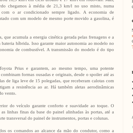
rdo chegamos à média de 21,3 km/l no uso misto, numa
e com o ar condicionado sempre ligado. A economia de
ontado com um modelo de mesmo porte movido a gasolina, é
os, que acumula a energia cinética gerada pelas frenagens e a
a bateria híbrida. Isso garante maior autonomia ao modelo no
conomia de combustível. A transmissão do modelo é do tipo
 Toyota Prius e garantem, ao mesmo tempo, uma potente
 combinam formas ousadas e originais, desde o spoiler até as
das de liga leve de 15 polegadas, que receberam calotas com
igam a resistência ao ar. Há também aletas aerodinâmicas
 do vento.
terior do veículo garante conforto e suavidade ao toque. O
as linhas finas da base do painel alinhadas às portas, até a
te transversal do painel de instrumentos, portas e colunas.
todos os comandos ao alcance da mão do condutor, como a