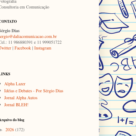
Fotografia
Consultoria em Comunicação
CONTATO
Sérgio Dias
sergio@daliacomunicacao.com.br
Cel.: 11 986880391 e 11 999051722
Twitter
|
Facebook
|
Instagram
LINKS
Alpha Lazer
Idéias e Debates - Por Sérgio Dias
Jornal Alpha Autos
Jornal BLEH!
Arquivo do blog
2026
(172)
►