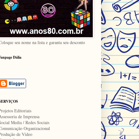
Coloque seu nome na lista e garanta seu desconto
Fanpage Dália
SERVIÇOS
Projetos Editoriais
Assessoria de Imprensa
Social Media / Redes Sociais
Comunicação Organizacional
Produção de Vídeo