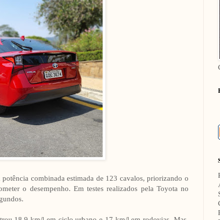
 potência combinada estimada de 123 cavalos, priorizando o
meter o desempenho. Em testes realizados pela Toyota no
egundos.
ou 18,9 km/l em ciclo urbano e 17 km/l em rodovias. Mas,