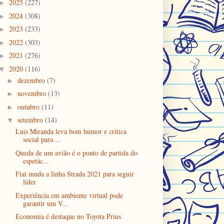
2025
(227)
►
2024
(308)
►
2023
(233)
►
2022
(303)
►
2021
(276)
►
2020
(116)
▼
dezembro
(7)
►
novembro
(13)
►
outubro
(11)
►
setembro
(14)
▼
Luis Miranda leva bom humor e crítica
social para ...
Queda de um avião é o ponto de partida do
espetác...
Fiat muda a linha Strada 2021 para seguir
líder
Experiência em ambiente virtual pode
garantir um V...
Economia é destaque no Toyota Prius