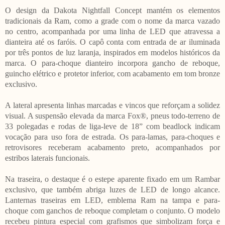
O design da Dakota Nightfall Concept mantém os elementos
tradicionais da Ram, como a grade com o nome da marca vazado
no centro, acompanhada por uma linha de LED que atravessa a
dianteira até os faróis. O capô conta com entrada de ar iluminada
por três pontos de luz laranja, inspirados em modelos históricos da
marca. O para-choque dianteiro incorpora gancho de reboque,
guincho elétrico e protetor inferior, com acabamento em tom bronze
exclusivo.
A lateral apresenta linhas marcadas e vincos que reforçam a solidez
visual. A suspensão elevada da marca Fox®, pneus todo-terreno de
33 polegadas e rodas de liga-leve de 18” com beadlock indicam
vocação para uso fora de estrada. Os para-lamas, para-choques e
retrovisores receberam acabamento preto, acompanhados por
estribos laterais funcionais.
Na traseira, o destaque é o estepe aparente fixado em um Rambar
exclusivo, que também abriga luzes de LED de longo alcance.
Lanternas traseiras em LED, emblema Ram na tampa e para-
choque com ganchos de reboque completam o conjunto. O modelo
recebeu pintura especial com grafismos que simbolizam força e