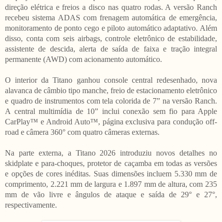
direção elétrica e freios a disco nas quatro rodas. A versão Ranch
recebeu sistema ADAS com frenagem automática de emergência,
monitoramento de ponto cego e piloto automático adaptativo. Além
disso, conta com seis airbags, controle eletrônico de estabilidade,
assistente de descida, alerta de saída de faixa e tração integral
permanente (AWD) com acionamento automático.
O interior da Titano ganhou console central redesenhado, nova
alavanca de câmbio tipo manche, freio de estacionamento eletrônico
e quadro de instrumentos com tela colorida de 7” na versão Ranch.
A central multimídia de 10” inclui conexão sem fio para Apple
CarPlay™ e Android Auto™, página exclusiva para condução off-
road e câmera 360° com quatro câmeras externas.
Na parte externa, a Titano 2026 introduziu novos detalhes no
skidplate e para-choques, protetor de caçamba em todas as versões
e opções de cores inéditas. Suas dimensões incluem 5.330 mm de
comprimento, 2.221 mm de largura e 1.897 mm de altura, com 235
mm de vão livre e ângulos de ataque e saída de 29° e 27°,
respectivamente.