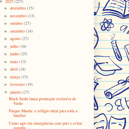
2025
(227)
▼
dezembro
(15)
►
novembro
(13)
►
outubro
(27)
►
setembro
(14)
►
agosto
(27)
►
julho
(18)
►
junho
(25)
►
maio
(13)
►
abril
(14)
►
março
(15)
►
fevereiro
(19)
►
janeiro
(27)
▼
Black Sushi lança promoção exclusiva de
Verão
Parque Maeda: o refúgio ideal para toda a
família!
Como agir em emergências com pets e evitar
complic...