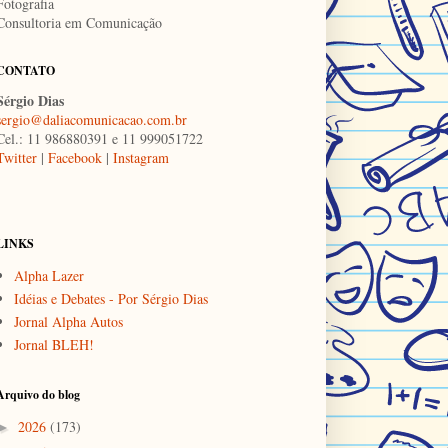
Fotografia
Consultoria em Comunicação
CONTATO
Sérgio Dias
sergio@daliacomunicacao.com.br
Cel.: 11 986880391 e 11 999051722
Twitter
|
Facebook
|
Instagram
LINKS
Alpha Lazer
Idéias e Debates - Por Sérgio Dias
Jornal Alpha Autos
Jornal BLEH!
Arquivo do blog
2026
(173)
►