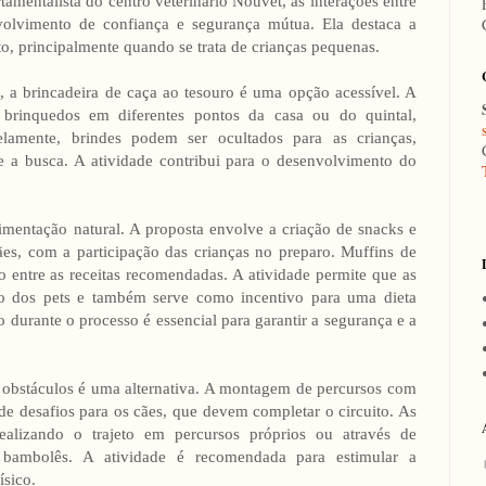
amentalista do centro veterinário Nouvet, as interações entre
nvolvimento de confiança e segurança mútua. Ela destaca a
 principalmente quando se trata de crianças pequenas.
s, a brincadeira de caça ao tesouro é uma opção acessível. A
 brinquedos em diferentes pontos da casa ou do quintal,
lelamente, brindes podem ser ocultados para as crianças,
e a busca. A atividade contribui para o desenvolvimento do
limentação natural. A proposta envolve a criação de snacks e
es, com a participação das crianças no preparo. Muffins de
o entre as receitas recomendadas. A atividade permite que as
ão dos pets e também serve como incentivo para uma dieta
durante o processo é essencial para garantir a segurança e a
 de obstáculos é uma alternativa. A montagem de percursos com
o de desafios para os cães, que devem completar o circuito. As
realizando o trajeto em percursos próprios ou através de
r bambolês. A atividade é recomendada para estimular a
ísico.