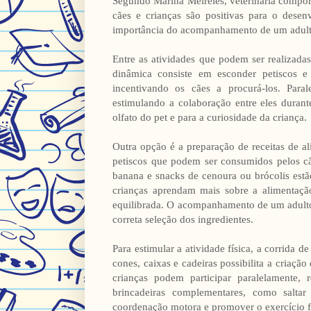
Segundo Marina Meireles, veterinária comport
cães e crianças são positivas para o dese
importância do acompanhamento de um adulto,
Entre as atividades que podem ser realizada
dinâmica consiste em esconder petiscos e
incentivando os cães a procurá-los. Para
estimulando a colaboração entre eles durant
olfato do pet e para a curiosidade da criança.
Outra opção é a preparação de receitas de a
petiscos que podem ser consumidos pelos cã
banana e snacks de cenoura ou brócolis estã
crianças aprendam mais sobre a alimentaç
equilibrada. O acompanhamento de um adulto 
correta seleção dos ingredientes.
Para estimular a atividade física, a corrida
cones, caixas e cadeiras possibilita a criaçã
crianças podem participar paralelamente, 
brincadeiras complementares, como salta
coordenação motora e promover o exercício f