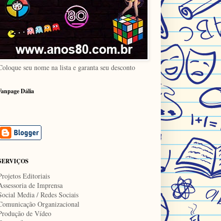
Coloque seu nome na lista e garanta seu desconto
Fanpage Dália
SERVIÇOS
Projetos Editoriais
Assessoria de Imprensa
Social Media / Redes Sociais
Comunicação Organizacional
Produção de Vídeo