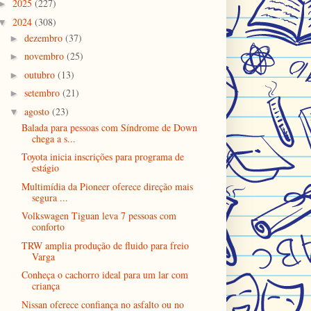
2025
(227)
►
2024
(308)
▼
dezembro
(37)
►
novembro
(25)
►
outubro
(13)
►
setembro
(21)
►
agosto
(23)
▼
Balada para pessoas com Síndrome de Down
chega a s...
Toyota inicia inscrições para programa de
estágio
Multimídia da Pioneer oferece direção mais
segura ...
Volkswagen Tiguan leva 7 pessoas com
conforto
TRW amplia produção de fluido para freio
Varga
Conheça o cachorro ideal para um lar com
criança
Nissan oferece confiança no asfalto ou no