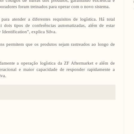
r códigos de barras dos produtos, garantindo eficiência e
boradores foram treinados para operar com o novo sistema.
para atender a diferentes requisitos de logística. Há total
i dois tipos de conferências automatizadas, além de estar
dentification”, explica Silva.
ens permitem que os produtos sejam rastreados ao longo de
damente a operação logística da ZF Aftermarket e além de
 operacional e maior capacidade de responder rapidamente a
lva.