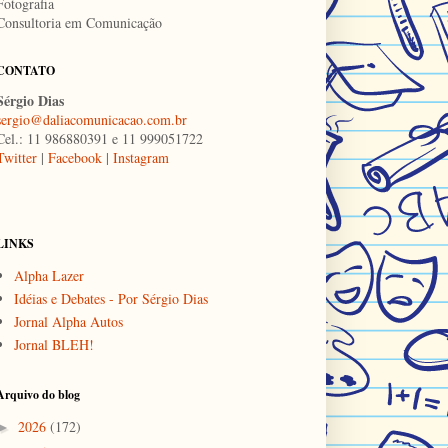
Fotografia
Consultoria em Comunicação
CONTATO
Sérgio Dias
sergio@daliacomunicacao.com.br
Cel.: 11 986880391 e 11 999051722
Twitter
|
Facebook
|
Instagram
LINKS
Alpha Lazer
Idéias e Debates - Por Sérgio Dias
Jornal Alpha Autos
Jornal BLEH!
Arquivo do blog
2026
(172)
►