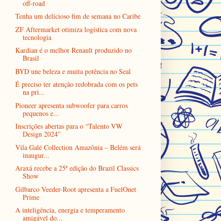
off-road
Tenha um delicioso fim de semana no Caribe
ZF Aftermarket otimiza logística com nova
tecnologia
Kardian é o melhor Renault produzido no
Brasil
BYD une beleza e muita potência no Seal
É preciso ter atenção redobrada com os pets
na pri...
Pioneer apresenta subwoofer para carros
pequenos e...
Inscrições abertas para o “Talento VW
Design 2024”
Vila Galé Collection Amazônia – Belém será
inaugur...
Araxá recebe a 25ª edição do Brazil Classics
Show
Gilbarco Veeder-Root apresenta a FuelOnet
Prime
A inteligência, energia e temperamento
amigável do...