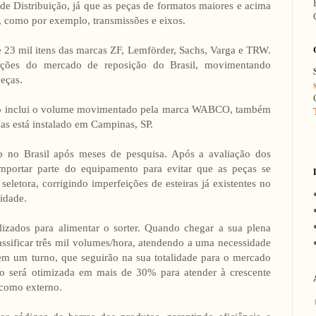
 Distribuição, já que as peças de formatos maiores e acima
o, como por exemplo, transmissões e eixos.
 23 mil itens das marcas ZF, Lemförder, Sachs, Varga e TRW.
ções do mercado de reposição do Brasil, movimentando
eças.
não inclui o volume movimentado pela marca WABCO, também
as está instalado em Campinas, SP.
do no Brasil após meses de pesquisa. Após a avaliação dos
mportar parte do equipamento para evitar que as peças se
eletora, corrigindo imperfeições de esteiras já existentes no
idade.
lizados para alimentar o sorter. Quando chegar a sua plena
lassificar três mil volumes/hora, atendendo a uma necessidade
m um turno, que seguirão na sua totalidade para o mercado
ão será otimizada em mais de 30% para atender à crescente
 como externo.