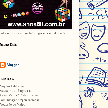
Coloque seu nome na lista e garanta seu desconto
Fanpage Dália
SERVIÇOS
Projetos Editoriais
Assessoria de Imprensa
Social Media / Redes Sociais
Comunicação Organizacional
Produção de Vídeo