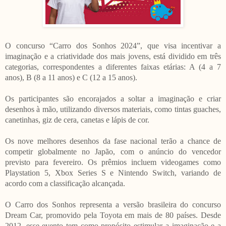
O concurso “Carro dos Sonhos 2024”, que visa incentivar a
imaginação e a criatividade dos mais jovens, está dividido em três
categorias, correspondentes a diferentes faixas etárias: A (4 a 7
anos), B (8 a 11 anos) e C (12 a 15 anos).
Os participantes são encorajados a soltar a imaginação e criar
desenhos à mão, utilizando diversos materiais, como tintas guaches,
canetinhas, giz de cera, canetas e lápis de cor.
Os nove melhores desenhos da fase nacional terão a chance de
competir globalmente no Japão, com o anúncio do vencedor
previsto para fevereiro. Os prêmios incluem videogames como
Playstation 5, Xbox Series S e Nintendo Switch, variando de
acordo com a classificação alcançada.
O Carro dos Sonhos representa a versão brasileira do concurso
Dream Car, promovido pela Toyota em mais de 80 países. Desde
2012, esse evento tem como propósito estimular a imaginação e a