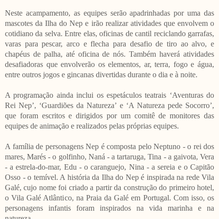
Neste acampamento, as equipes serão apadrinhadas por uma das
mascotes da Ilha do Nep e irão realizar atividades que envolvem o
cotidiano da selva. Entre elas, oficinas de cantil reciclando garrafas,
varas para pescar, arco e flecha para desafio de tiro ao alvo, e
chapéus de palha, até oficina de nós. Também haverá atividades
desafiadoras que envolverão os elementos, ar, terra, fogo e água,
entre outros jogos e gincanas divertidas durante o dia e à noite.
A programação ainda inclui os espetáculos teatrais ‘Aventuras do
Rei Nep’, ‘Guardiões da Natureza’ e ‘A Natureza pede Socorro’,
que foram escritos e dirigidos por um comitê de monitores das
equipes de animação e realizados pelas próprias equipes.
A família de personagens Nep é composta pelo Neptuno - o rei dos
mares, Marés - o golfinho, Naná - a tartaruga, Tina - a gaivota, Vera
- a estrela-do-mar, Edu - o caranguejo, Nina - a sereia e o Capitão
Osso - o temível. A história da Ilha do Nep é inspirada na rede Vila
Galé, cujo nome foi criado a partir da construção do primeiro hotel,
o Vila Galé Atlântico, na Praia da Galé em Portugal. Com isso, os
personagens infantis foram inspirados na vida marinha e na
natureza.