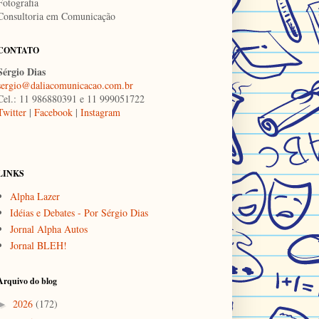
Fotografia
Consultoria em Comunicação
CONTATO
Sérgio Dias
sergio@daliacomunicacao.com.br
Cel.: 11 986880391 e 11 999051722
Twitter
|
Facebook
|
Instagram
LINKS
Alpha Lazer
Idéias e Debates - Por Sérgio Dias
Jornal Alpha Autos
Jornal BLEH!
Arquivo do blog
2026
(172)
►