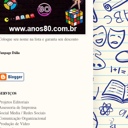
Coloque seu nome na lista e garanta seu desconto
Fanpage Dália
SERVIÇOS
Projetos Editoriais
Assessoria de Imprensa
Social Media / Redes Sociais
Comunicação Organizacional
Produção de Vídeo