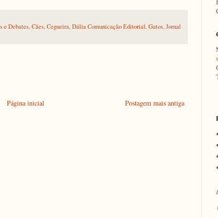
as e Debates
,
Cães
,
Cegueira
,
Dália Comunicação Editorial
,
Gatos
,
Jornal
Página inicial
Postagem mais antiga