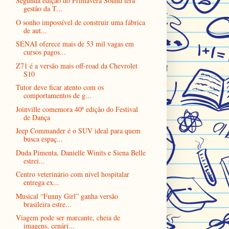
Segunda edição do Primavera Sound terá
gestão da T...
O sonho impossível de construir uma fábrica
de aut...
SENAI oferece mais de 53 mil vagas em
cursos pagos...
Z71 é a versão mais off-road da Chevrolet
S10
Tutor deve ficar atento com os
comportamentos de g...
Joinville comemora 40ª edição do Festival
de Dança
Jeep Commander é o SUV ideal para quem
busca espaç...
Duda Pimenta, Danielle Winits e Siena Belle
estrei...
Centro veterinário com nível hospitalar
entrega ex...
Musical “Funny Girl” ganha versão
brasileira estre...
Viagem pode ser marcante, cheia de
imagens, cenári...