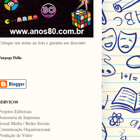
Coloque seu nome na lista e garanta seu desconto
Fanpage Dália
SERVIÇOS
Projetos Editoriais
Assessoria de Imprensa
Social Media / Redes Sociais
Comunicação Organizacional
Produção de Vídeo