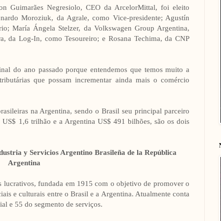
on Guimarães Negresiolo, CEO da ArcelorMittal, foi eleito
nardo Moroziuk, da Agrale, como Vice-presidente; Agustín
rio; María Ángela Stelzer, da Volkswagen Group Argentina,
ira, da Log-In, como Tesoureiro; e Rosana Techima, da CNP
al do ano passado porque entendemos que temos muito a
 tributárias que possam incrementar ainda mais o comércio
sileiras na Argentina, sendo o Brasil seu principal parceiro
US$ 1,6 trilhão e a Argentina US$ 491 bilhões, são os dois
ria y Servicios Argentino Brasileña de la República
Argentina
 lucrativos, fundada em 1915 com o objetivo de promover o
ais e culturais entre o Brasil e a Argentina. Atualmente conta
al e 55 do segmento de serviços.