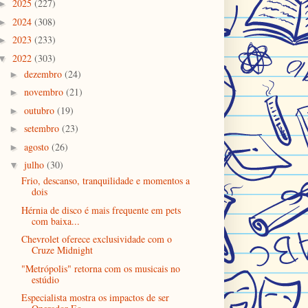
2025
(227)
►
2024
(308)
►
2023
(233)
►
2022
(303)
▼
dezembro
(24)
►
novembro
(21)
►
outubro
(19)
►
setembro
(23)
►
agosto
(26)
►
julho
(30)
▼
Frio, descanso, tranquilidade e momentos a
dois
Hérnia de disco é mais frequente em pets
com baixa...
Chevrolet oferece exclusividade com o
Cruze Midnight
"Metrópolis" retorna com os musicais no
estúdio
Especialista mostra os impactos de ser