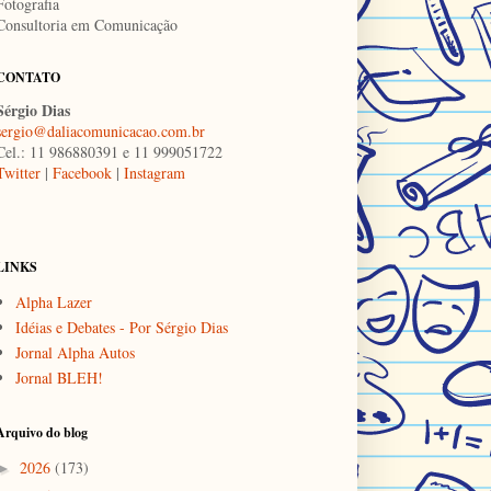
Fotografia
Consultoria em Comunicação
CONTATO
Sérgio Dias
sergio@daliacomunicacao.com.br
Cel.: 11 986880391 e 11 999051722
Twitter
|
Facebook
|
Instagram
LINKS
Alpha Lazer
Idéias e Debates - Por Sérgio Dias
Jornal Alpha Autos
Jornal BLEH!
Arquivo do blog
2026
(173)
►