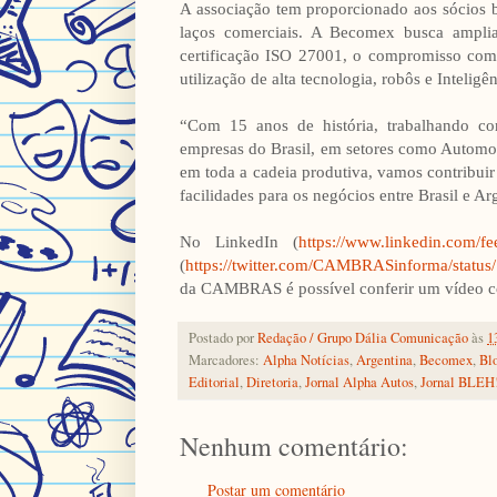
A associação tem proporcionado aos sócios b
laços comerciais. A Becomex busca amplia
certificação ISO 27001, o compromisso com 
utilização de alta tecnologia, robôs e Inteligênc
“Com 15 anos de história, trabalhando co
empresas do Brasil, em setores como Automo
em toda a cadeia produtiva, vamos contribui
facilidades para os negócios entre Brasil e Arg
No LinkedIn (
https://www.linkedin.com/fe
(
https://twitter.com/CAMBRASinforma/st
da CAMBRAS é possível conferir um vídeo co
Postado por
Redação / Grupo Dália Comunicação
às
1
Marcadores:
Alpha Notícias
,
Argentina
,
Becomex
,
Bl
Editorial
,
Diretoria
,
Jornal Alpha Autos
,
Jornal BLEH
Nenhum comentário:
Postar um comentário