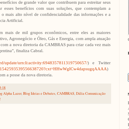
enefícios de grande valor que contribuem para estreitar seus
r esses benefícios com suas soluções, que contemplam a
o mais alto nível de confidencialidade das informações e a
ia Artificial.
m mais de mil grupos econômicos, entre eles as maiores
tivo, Agronegócio e Óleo, Gás e Energia, com ampla atuação
r com a nova diretoria da CAMBRAS para criar cada vez mais
entina”, finaliza Cabral.
ed/update/urn:li:activity:6948357811319750657/
) e Twitter
atus/1542593539556638720?cxt=HHwWgICw4dapsugqAAAA
)
m a posse da nova diretoria.
3:18
og Alpha Lazer
,
Blog Ideias e Debates
,
CAMBRAS
,
Dália Comunicação
!