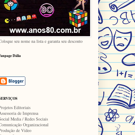
Coloque seu nome na lista e garanta seu desconto
Fanpage Dália
SERVIÇOS
Projetos Editoriais
Assessoria de Imprensa
Social Media / Redes Sociais
Comunicação Organizacional
Produção de Vídeo