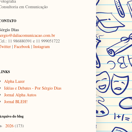
Fotografia
Consultoria em Comunicação
CONTATO
Sérgio Dias
sergio@daliacomunicacao.com.br
Cel.: 11 986880391 e 11 999051722
Twitter
|
Facebook
|
Instagram
LINKS
Alpha Lazer
Idéias e Debates - Por Sérgio Dias
Jornal Alpha Autos
Jornal BLEH!
Arquivo do blog
2026
(173)
►