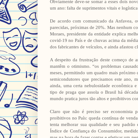
Obviamente deve-se somar a esses dois novo
um ano: falta de suprimentos vitais e logíst
De acordo com comunicado da Anfavea, out
parecidas, próximas de 20%. Mas nenhum com
Moraes, presidente da entidade explica melh
covid-19 no País e de chuvas acima da média
dos fabricantes de veículos, e ainda afastou c
A despeito da frustração deste começo de a
mantêm o otimismo. “os problemas causado
meses, permitindo um quadro mais próximo d
semicondutores que precisamos este ano, 
ainda, uma certa nebulosidade econômica e
tipo de praga que assola o Brasil há décad
mundo pratica juros tão altos e proibitivos c
Claro que não é preciso ser economista p
proibitivos no País: queda contínua de venda
tenta melhorar sua qualidade e seu padrão 
Índice de Confiança do Consumidor, medid
mas na hora de fazer contas e efetivar um ne