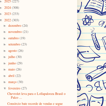
2025
(227)
►
2024
(308)
►
2023
(233)
►
2022
(303)
▼
dezembro
(24)
►
novembro
(21)
►
outubro
(19)
►
setembro
(23)
►
agosto
(26)
►
julho
(30)
►
junho
(29)
►
maio
(26)
►
abril
(22)
►
março
(30)
►
fevereiro
(27)
▼
Chevrolet leva para o Lollapalooza Brasil o
Palco ...
Consórcio bate recorde de vendas e segue