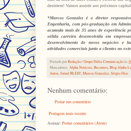
desistem! Vamos assistir aos próximos capítu
*Marcos Gonzalez é o diretor responsá
Engenharia, com pós-graduação em Adminis
acumula mais de 35 anos de experiência pr
sólida carreira desenvolvida em empresa
desenvolvimento de novos negócios e hab
atividades comerciais junto a clientes no exte
Postado por
Redação / Grupo Dália Comunicação
às
1
Marcadores:
Alpha Notícias
,
Becomex
,
Blog Alpha L
Autos
,
Jornal BLEH!
,
Marcos Gonzalez
,
Sérgio Dias
Nenhum comentário:
Postar um comentário
Postagem mais recente
Assinar:
Postar comentários (Atom)