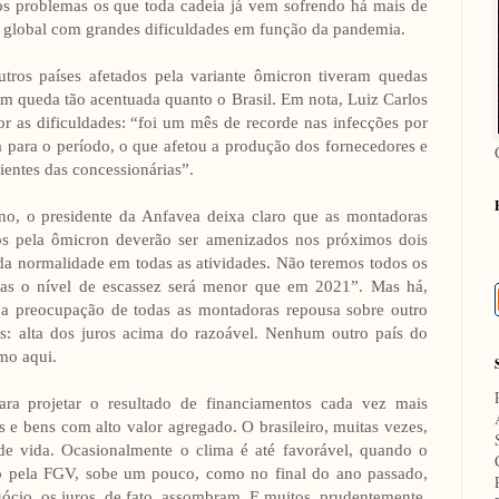
s problemas os que toda cadeia já vem sofrendo há mais de
ica global com grandes dificuldades em função da pandemia.
ros países afetados pela variante ômicron tiveram quedas
 queda tão acentuada quanto o Brasil. Em nota, Luiz Carlos
or as dificuldades: “foi um mês de recorde nas infecções por
 para o período, o que afetou a produção dos fornecedores e
lientes das concessionárias”.
no, o presidente da Anfavea deixa claro que as montadoras
s pela ômicron deverão ser amenizados nos próximos dois
a normalidade em todas as atividades. Não teremos todos os
mas o nível de escassez será menor que em 2021”. Mas há,
 a preocupação de todas as montadoras repousa sobre outro
as: alta dos juros acima do razoável. Nenhum outro país do
omo aqui.
ara projetar o resultado de financiamentos cada vez mais
s e bens com alto valor agregado. O brasileiro, muitas vezes,
de vida. Ocasionalmente o clima é até favorável, quando o
o pela FGV, sobe um pouco, como no final do ano passado,
gócio, os juros, de fato, assombram. E muitos, prudentemente,