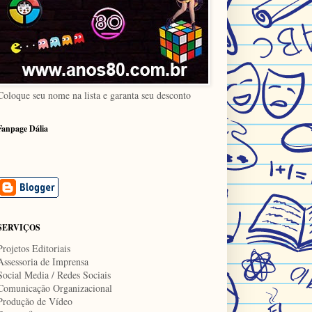
Coloque seu nome na lista e garanta seu desconto
Fanpage Dália
SERVIÇOS
Projetos Editoriais
Assessoria de Imprensa
Social Media / Redes Sociais
Comunicação Organizacional
Produção de Vídeo