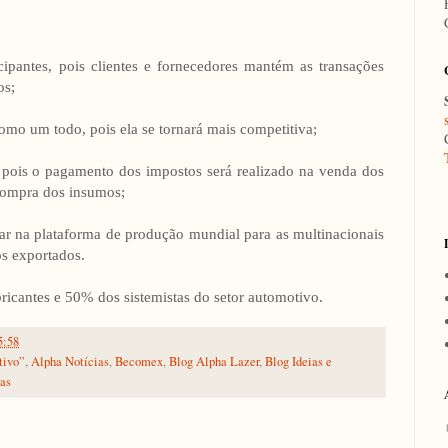
icipantes, pois clientes e fornecedores mantém as transações
os;
mo um todo, pois ela se tornará mais competitiva;
 pois o pagamento dos impostos será realizado na venda dos
compra dos insumos;
mar na plataforma de produção mundial para as multinacionais
os exportados.
icantes e 50% dos sistemistas do setor automotivo.
5:58
tivo”
,
Alpha Notícias
,
Becomex
,
Blog Alpha Lazer
,
Blog Ideias e
ias