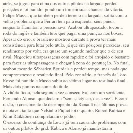
atrás, se jogou para cima dos outros pilotos na largada perdeu
posições e foi punido, pondo um fim em suas chances de vitória.
Felipe Massa, que também perdeu terreno na largada, sofria com o
velho problema que a Ferrari tem para esquentar seus pneus,
enquanto Hamilton o pressionava. Acabou ultrapassado, tocou a
roda do inglês e também teve que pagar uma punição nos boxes.
Apesar do erro, o brasileiro mostrou durante a prova ter mais
consistência para lutar pelo título, já que em posições parecidas, seu
rendimento por volta era quase um segundo melhor que o de seu
rival. Negociou ultrapassagens com rapidez e foi arrojado o bastante
para fazer as ultrapassagens e chegar à zona de pontuação. No final,
acabou tocando Sébastien Bourdais e perdeu tempo, mas nada que
comprometesse o resultado final. Pelo contrário, o francês da Toro
Rosso foi punido e Massa subiu ao sétimo lugar no resultado final.
Mais dois pontos na conta do título.
A vitória ficou, pela segunda vez consecutiva, com um sorridente
Fernando Alonso, que declarou “sem safety car, desta vez”. E com
razão, o crescimento de desempenho da Renault nas últimas provas
é notável, tanto que Nelsinho Piquet foi o quarto. Robert Kubica e
Kimi Räikkönen completaram o pódio.
O excesso de confiança de Lewis já vem causando problemas com
os outros pilotos do grid. Kubica e Alonso já manifestaram