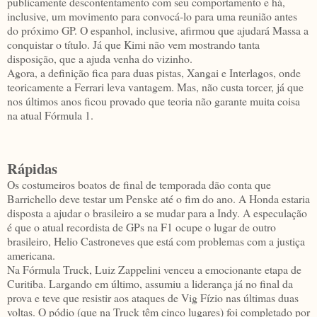
publicamente descontentamento com seu comportamento e há,
inclusive, um movimento para convocá-lo para uma reunião antes
do próximo GP. O espanhol, inclusive, afirmou que ajudará Massa a
conquistar o título. Já que Kimi não vem mostrando tanta
disposição, que a ajuda venha do vizinho.
Agora, a definição fica para duas pistas, Xangai e Interlagos, onde
teoricamente a Ferrari leva vantagem. Mas, não custa torcer, já que
nos últimos anos ficou provado que teoria não garante muita coisa
na atual Fórmula 1.
Rápidas
Os costumeiros boatos de final de temporada dão conta que
Barrichello deve testar um Penske até o fim do ano. A Honda estaria
disposta a ajudar o brasileiro a se mudar para a Indy. A especulação
é que o atual recordista de GPs na F1 ocupe o lugar de outro
brasileiro, Helio Castroneves que está com problemas com a justiça
americana.
Na Fórmula Truck, Luiz Zappelini venceu a emocionante etapa de
Curitiba. Largando em último, assumiu a liderança já no final da
prova e teve que resistir aos ataques de Vig Fízio nas últimas duas
voltas. O pódio (que na Truck têm cinco lugares) foi completado por