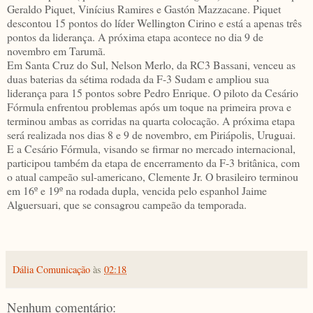
Geraldo Piquet, Vinícius Ramires e Gastón Mazzacane. Piquet
descontou 15 pontos do líder Wellington Cirino e está a apenas três
pontos da liderança. A próxima etapa acontece no dia 9 de
novembro em Tarumã.
Em Santa Cruz do Sul, Nelson Merlo, da RC3 Bassani, venceu as
duas baterias da sétima rodada da F-3 Sudam e ampliou sua
liderança para 15 pontos sobre Pedro Enrique. O piloto da Cesário
Fórmula enfrentou problemas após um toque na primeira prova e
terminou ambas as corridas na quarta colocação. A próxima etapa
será realizada nos dias 8 e 9 de novembro, em Piriápolis, Uruguai.
E a Cesário Fórmula, visando se firmar no mercado internacional,
participou também da etapa de encerramento da F-3 britânica, com
o atual campeão sul-americano, Clemente Jr. O brasileiro terminou
em 16º e 19º na rodada dupla, vencida pelo espanhol Jaime
Alguersuari, que se consagrou campeão da temporada.
Dália Comunicação
às
02:18
Nenhum comentário: